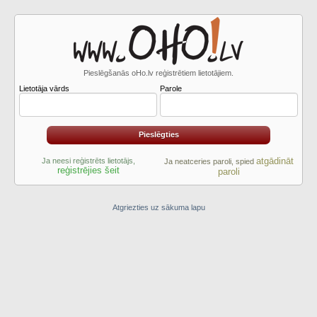
Pieslēgšanās oHo.lv reģistrētiem lietotājiem.
Lietotāja vārds
Parole
atgādināt
Ja neesi reģistrēts lietotājs,
Ja neatceries paroli, spied
reģistrējies šeit
paroli
Atgriezties uz sākuma lapu