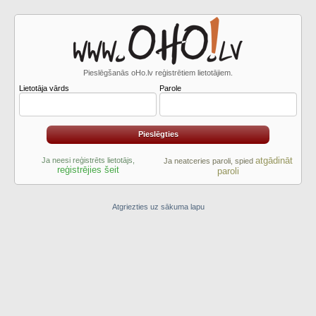
Pieslēgšanās oHo.lv reģistrētiem lietotājiem.
Lietotāja vārds
Parole
atgādināt
Ja neesi reģistrēts lietotājs,
Ja neatceries paroli, spied
reģistrējies šeit
paroli
Atgriezties uz sākuma lapu