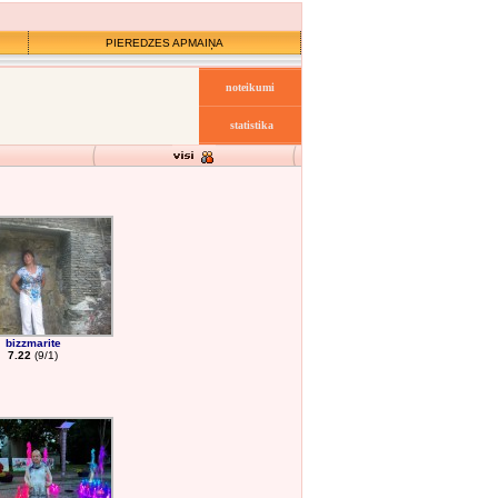
PIEREDZES APMAIŅA
noteikumi
statistika
bizzmarite
7.22
(9/1)