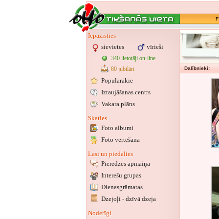
F
Iepazīsties
sievietes
vīrieši
340 lietotāji on-line
80 jubilāri
Dalībnieki:
Populārākie
Iztaujāšanas centrs
Vakara plāns
Skaties
Foto albumi
Foto vērtēšana
Lasi un piedalies
Pieredzes apmaiņa
Interešu grupas
Dienasgrāmatas
Dzejoļi - dzīvā dzeja
Noderīgi