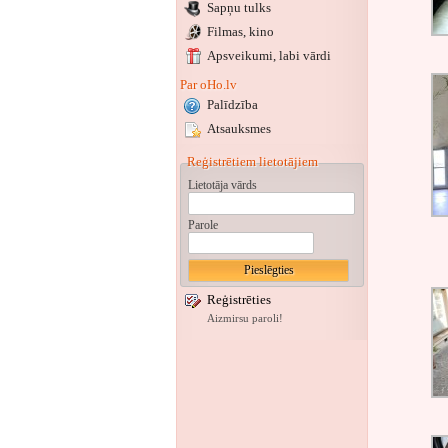
Sapņu tulks
Filmas, kino
Apsveikumi
, labi vārdi
Par oHo.lv
Palīdzība
Atsauksmes
Reģistrētiem lietotājiem
Lietotāja vārds
Parole
Reģistrēties
Aizmirsu paroli!