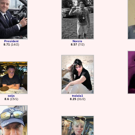
President
Norcis
8.71
(14/2)
8.57
(7/2)
ozijs
tralala1
8.6
(15/1)
8.25
(31/2)