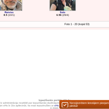
Raiviss
Solo
8.5
(10/1)
6.96
(29/4)
Foto 1 - 20 (kopā 53)
Iepazīšanās portāls oHo.lv
lv administrācija neatbild par iepazīšanās sludinājumu un pārējās portālā paustās informācijas sa
Nereģistrētiem lietotājiem pieejam
ot oHo.lv Jūs apliecināt, ka esat iepazinušies ar
oHo.lv lietošanas noteikumiem
un apņematies tos
pilnībā!
© 2000.