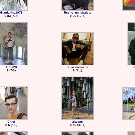
Gundarins1973
Resns_un_skaists
6.83
(6/2)
9.66
(12/7)
Artos23
renarsversace
f
8
(7/0)
6
(7/1)
Chief
ziteens
8.5
(6/0)
8.56
(30/1)