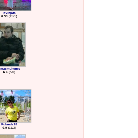
Ievinjata
6.93
(15/1)
ilmasmultenes
6.6
(5/0)
Rolands18
6.9
(11/2)