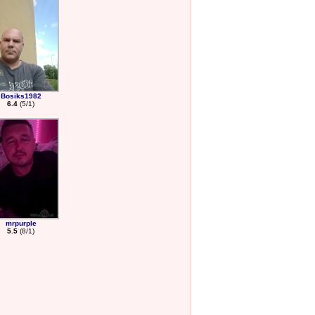
Bosiks1982
6.4
(5/1)
mrpurple
5.5
(8/1)