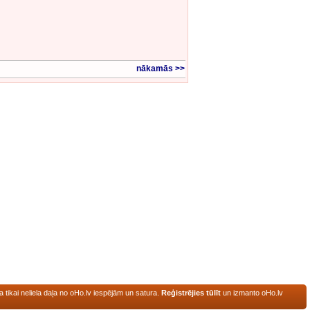
nākamās >>
turu.
a tikai neliela daļa no oHo.lv iespējām un satura.
Reģistrējies tūlīt
un izmanto oHo.lv
 ievērot.