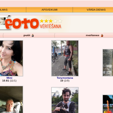
ILMAS
APSVEIKUMI
VĀRDA DIENAS
Mimi
Tonymontana
10.81
(11/1)
10
(1/0)