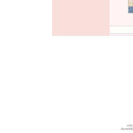
oHo.
Apmeklēj