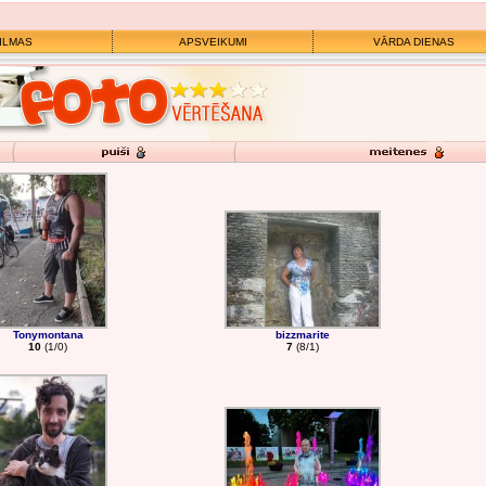
ILMAS
APSVEIKUMI
VĀRDA DIENAS
Tonymontana
bizzmarite
10
(1/0)
7
(8/1)