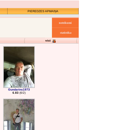
PIEREDZES APMAIŅA
noteikumi
statistika
Gundarins1973
6.83
(6/2)