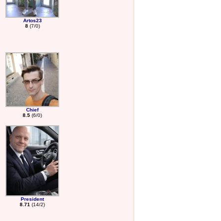
Artos23
8
(7/0)
Chief
8.5
(6/0)
President
8.71
(14/2)