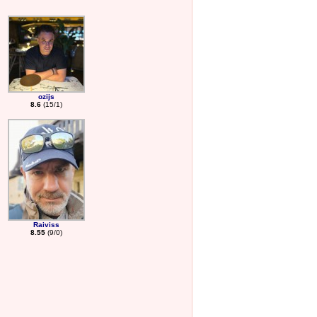
ozijs
8.6
(15/1)
Raiviss
8.55
(9/0)