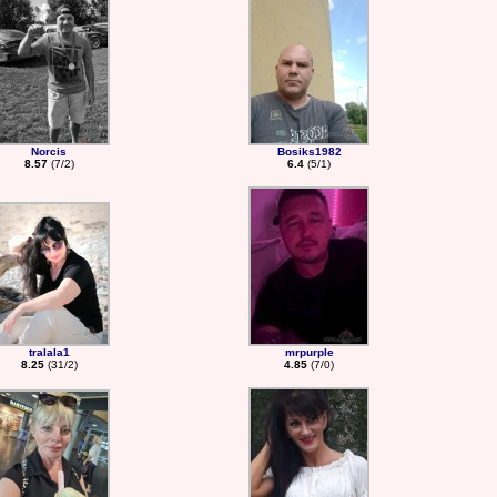
Norcis
Bosiks1982
8.57
(7/2)
6.4
(5/1)
tralala1
mrpurple
8.25
(31/2)
4.85
(7/0)