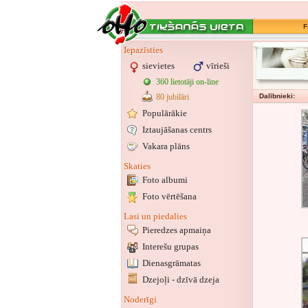
F
Iepazīsties
sievietes
vīrieši
360 lietotāji on-line
80 jubilāri
Dalībnieki:
Populārākie
Iztaujāšanas centrs
Vakara plāns
Skaties
Foto albumi
Foto vērtēšana
Lasi un piedalies
Pieredzes apmaiņa
Interešu grupas
Dienasgrāmatas
Dzejoļi - dzīvā dzeja
Noderīgi