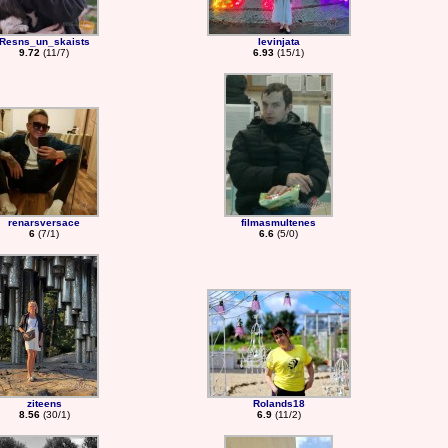
Resns_un_skaists
Ievinjata
9.72
(11/7)
6.93
(15/1)
renarsversace
filmasmultenes
6
(7/1)
6.6
(5/0)
ziteens
Rolands18
8.56
(30/1)
6.9
(11/2)