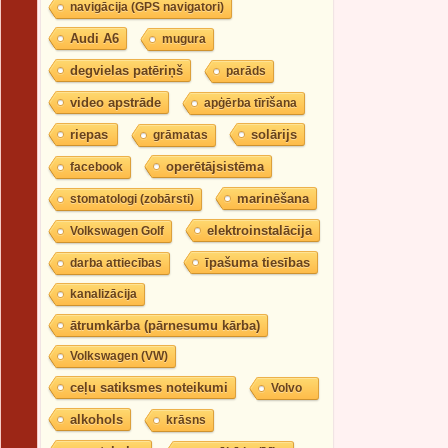
navigācija (GPS navigatori)
Audi A6
mugura
degvielas patēriņš
parāds
video apstrāde
apģērba tīrīšana
riepas
solārijs
grāmatas
operētājsistēma
facebook
marinēšana
stomatologi (zobārsti)
elektroinstalācija
Volkswagen Golf
īpašuma tiesības
darba attiecības
kanalizācija
ātrumkārba (pārnesumu kārba)
Volkswagen (VW)
ceļu satiksmes noteikumi
Volvo
alkohols
krāsns