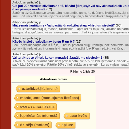
Attiecības, psiholoģija
Cik ļoti Jūs vērtējat cilvēkus,no tā, kā viņi ģērbjas,ir vai nav aksesuāri,cik un 
dzer pirmajā randiņā?
(52)
Saņēmu aizrādijumu par aksesuāru neesamību,un to, ka dzērienu izvēlējos,svaigi s
sulu....citu neko!! Laikam vajadzēja ņemt degvīnu,būtu desmitniekā trāpijusi!Tas tā
Attiecības, psiholoģija
Mūžsenais jautājums - Vai pastāv draudzība starp vīrieti un sievieti?
(65)
Uzreiz izslēdzam brāļus, māsas, radiniekus. Tāpat arī ex mīļākos, laulātos un partn
kolēģus, draugu/dzeņu vīrus, sievas, partnerus…Tad kā jums liekas? Ir iespējama 
Attiecības, psiholoģija
Kāpēc latviešu valodā nav burtu Ŗ un ō ?
(15)
Pēc Endzelīna vaŗdnīcas ir č,ž,ķ,ļ, - bet lai pateiktu Muŗŗ -randiņā, bez zemtexta, un
x,y, w - jā, redziet tas iŗ gramatiski nepareizi- iŗ atšķirība- Rīga, redzēt , vai jūŗa, ...
Attiecības, psiholoģija
Vai tu tiktos ar vīrieti, kuram nepatīc? Jautājums sievietēm?
(35)
Ir tikai 5% sieviešu kuras vīriešiem patiesi patīk, vēl 5% tīri labi, ņemamas. Sanāk k
patīk kādi 10% sieviešu. Pārējie 90% vīrieši tiekās ar sievietēm kuras viņiem nepatī
Rādu no 1 līdz 20
Aktuālākās tēmas
uzturlīdzekļi (alimenti)
mantojums (mantojuma tiesības)
svara samazināšana
Iepirkšanās internetā
auto izvēle
dzinējs (motors)
apkure