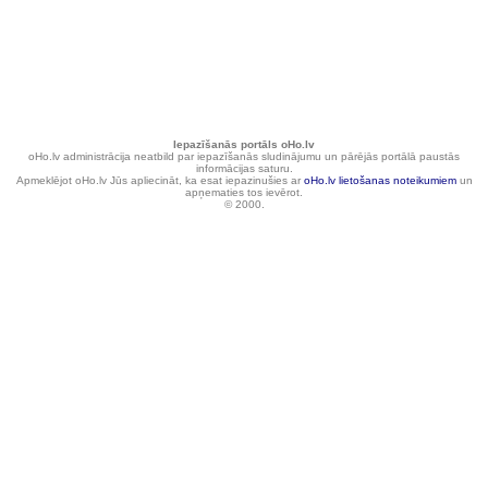
Iepazīšanās portāls oHo.lv
oHo.lv administrācija neatbild par iepazīšanās sludinājumu un pārējās portālā paustās
informācijas saturu.
Apmeklējot oHo.lv Jūs apliecināt, ka esat iepazinušies ar
oHo.lv lietošanas noteikumiem
un
apņematies tos ievērot.
© 2000.