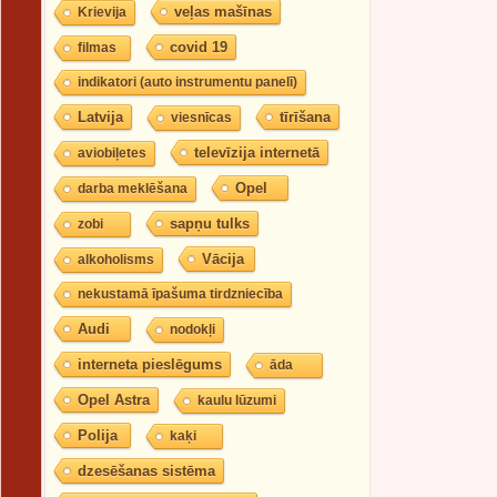
veļas mašīnas
Krievija
covid 19
filmas
indikatori (auto instrumentu panelī)
Latvija
tīrīšana
viesnīcas
televīzija internetā
aviobiļetes
Opel
darba meklēšana
sapņu tulks
zobi
Vācija
alkoholisms
nekustamā īpašuma tirdzniecība
Audi
nodokļi
interneta pieslēgums
āda
Opel Astra
kaulu lūzumi
Polija
kaķi
dzesēšanas sistēma