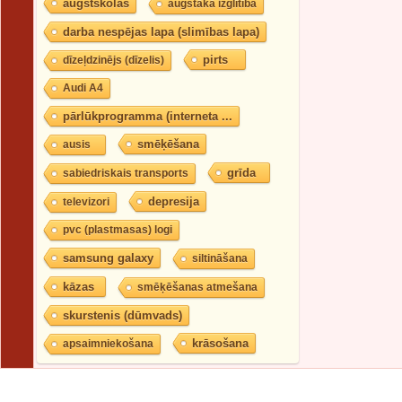
augstskolas
augstākā izglītība
darba nespējas lapa (slimības lapa)
pirts
dīzeļdzinējs (dīzelis)
Audi A4
pārlūkprogramma (interneta ...
smēķēšana
ausis
grīda
sabiedriskais transports
depresija
televizori
pvc (plastmasas) logi
samsung galaxy
siltināšana
kāzas
smēķēšanas atmešana
skurstenis (dūmvads)
krāsošana
apsaimniekošana