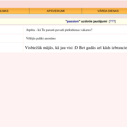
ILMAS
APSVEIKUMI
VĀRDA DIENAS
"
passion
" uzdotie jautājumi
[
???
]
Atpūta - kā Tu parasti pavadi piektdienas vakarus?
Vēlējās palikt anonīms
Visbiežāk mājās, kā jau visi :D Bet gadās arī kāds izbraucien