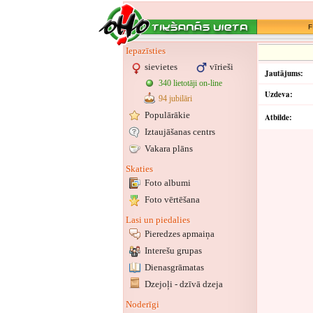
F
Iepazīsties
sievietes
vīrieši
Jautājums:
340 lietotāji on-line
Uzdeva:
94 jubilāri
Populārākie
Atbilde:
Iztaujāšanas centrs
Vakara plāns
Skaties
Foto albumi
Foto vērtēšana
Lasi un piedalies
Pieredzes apmaiņa
Interešu grupas
Dienasgrāmatas
Dzejoļi - dzīvā dzeja
Noderīgi