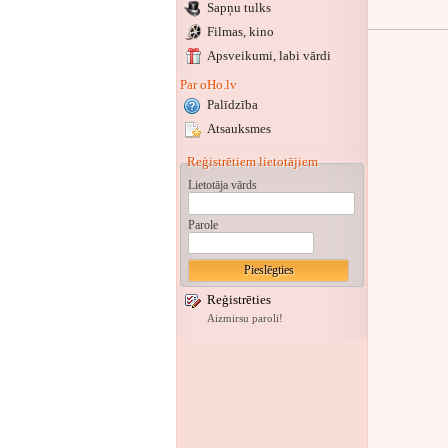
Sapņu tulks
Filmas, kino
Apsveikumi
, labi vārdi
Par oHo.lv
Palīdzība
Atsauksmes
Reģistrētiem lietotājiem
Lietotāja vārds
Parole
Reģistrēties
Aizmirsu paroli!