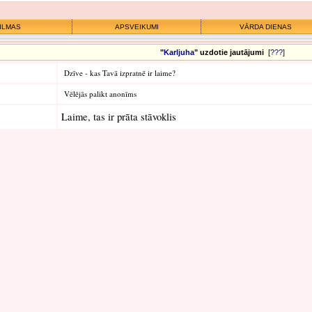
ILMAS
APSVEIKUMI
VĀRDA DIENAS
"
Karljuha
" uzdotie jautājumi
[
???
]
Dzīve - kas Tavā izpratnē ir laime?
Vēlējās palikt anonīms
Laime, tas ir prāta stāvoklis