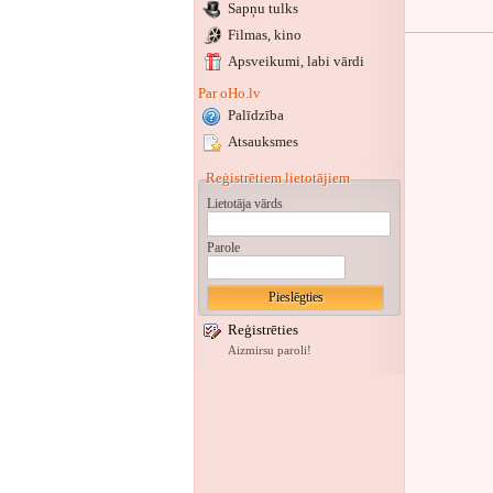
Sapņu tulks
Filmas, kino
Apsveikumi
, labi vārdi
Par oHo.lv
Palīdzība
Atsauksmes
Reģistrētiem lietotājiem
Lietotāja vārds
Parole
Reģistrēties
Aizmirsu paroli!