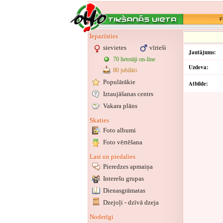
F
Iepazīsties
sievietes
vīrieši
Jautājums:
70 lietotāji on-line
Uzdeva:
80 jubilāri
Populārākie
Atbilde:
Iztaujāšanas centrs
Vakara plāns
Skaties
Foto albumi
Foto vērtēšana
Lasi un piedalies
Pieredzes apmaiņa
Interešu grupas
Dienasgrāmatas
Dzejoļi - dzīvā dzeja
Noderīgi