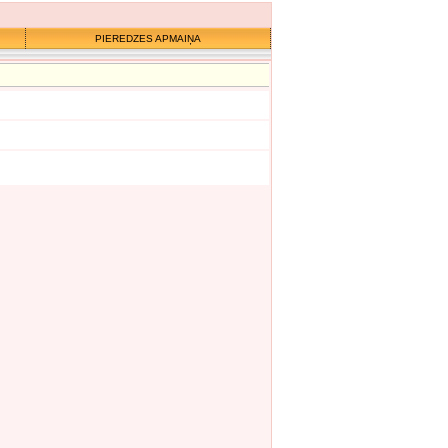
PIEREDZES APMAIŅA