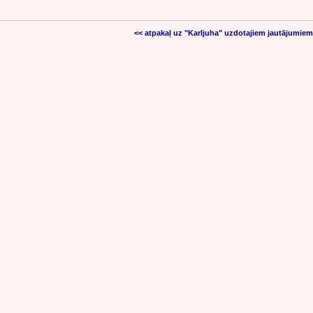
<< atpakaļ uz "Karljuha" uzdotajiem jautājumiem