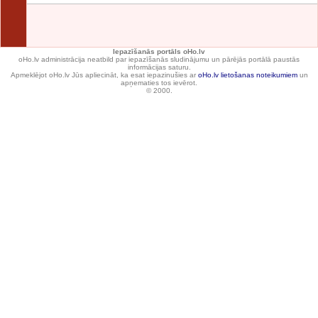
Iepazīšanās portāls oHo.lv
oHo.lv administrācija neatbild par iepazīšanās sludinājumu un pārējās portālā paustās
informācijas saturu.
Apmeklējot oHo.lv Jūs apliecināt, ka esat iepazinušies ar
oHo.lv lietošanas noteikumiem
un
apņematies tos ievērot.
© 2000.