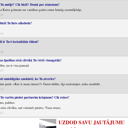
 Tu smēķē? Cik bieži? Domā par atmešanu?
ena Karra grāmatu un vairākus gadus esmu laimīgs nesmēķētājs.
:56
bieži Tu lieto alkoholu?
:34
 ir Tavi iecienītākie ēdieni?
:36
das īpašibas otrā cilvēkā Tu vērtē visaugstāk?
bu, tas ir visa pamatā
:35
ti smieklīgāko anekdoti, ko Tu atceries?
dim jautā: «Kur ir mans āmurs?» Gunivaldītis, ilgi nedomājot, neko neatbild.
:35
i Tu varētu piedot partnerim krāpšanu? Cik reizes?
ums, paldies.
o otru cilvēku, tad vienmēr piedos. Visas reizes.
:13
UZDOD SAVU JAUTĀJUMU