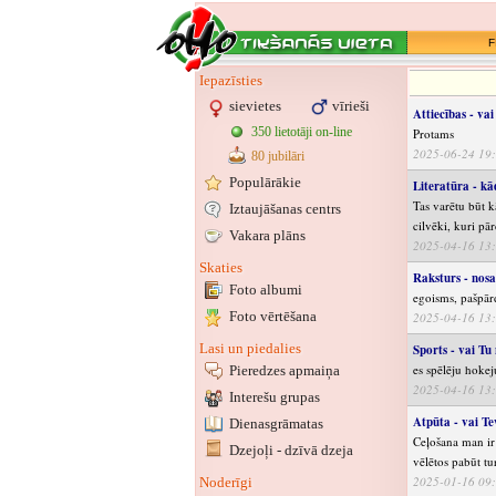
F
Iepazīsties
sievietes
vīrieši
Attiecības - va
350 lietotāji on-line
Protams
2025-06-24 19
80 jubilāri
Populārākie
Literatūra - kā
Tas varētu būt k
Iztaujāšanas centrs
cilvēki, kuri pā
Vakara plāns
2025-04-16 13
Skaties
Raksturs - nosa
Foto albumi
egoisms, pašpār
Foto vērtēšana
2025-04-16 13
Lasi un piedalies
Sports - vai Tu
es spēlēju hokej
Pieredzes apmaiņa
2025-04-16 13
Interešu grupas
Atpūta - vai Tev
Dienasgrāmatas
Ceļošana man ir 
Dzejoļi - dzīvā dzeja
vēlētos pabūt tu
2025-01-16 09
Noderīgi