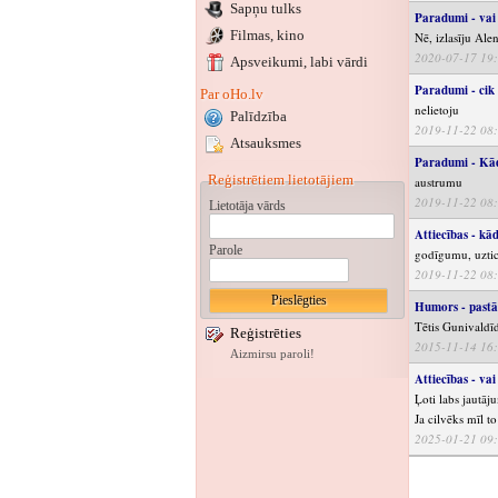
Sapņu tulks
Paradumi - vai
Filmas, kino
Nē, izlasīju Al
2020-07-17 19
Apsveikumi
, labi vārdi
Paradumi - cik 
Par oHo.lv
nelietoju
Palīdzība
2019-11-22 08
Atsauksmes
Paradumi - Kādi
Reģistrētiem lietotājiem
austrumu
2019-11-22 08
Lietotāja vārds
Attiecības - kā
Parole
godīgumu, uzticī
2019-11-22 08
Humors - pastās
Tētis Gunivaldī
Reģistrēties
2015-11-14 16
Aizmirsu paroli!
Attiecības - va
Ļoti labs jautāj
Ja cilvēks mīl t
2025-01-21 09