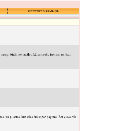
PIEREDZES APMAIŅA
ņi bieži tiek attēloti kā izmisuši, ironiski un dziļi
as, un pilsētās, kur ielas čukst par pagātni. Bet visvairāk