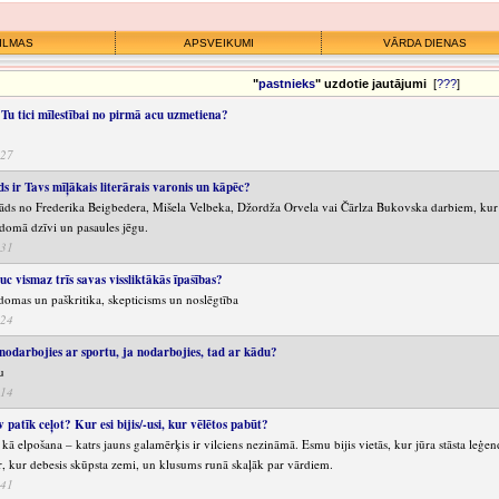
ILMAS
APSVEIKUMI
VĀRDA DIENAS
"
pastnieks
" uzdotie jautājumi
[
???
]
i Tu tici mīlestībai no pirmā acu uzmetiena?
:27
ds ir Tavs mīļākais literārais varonis un kāpēc?
āds no Frederika Beigbedera, Mišela Velbeka, Džordža Orvela vai Čārlza Bukovska darbiem, kur varo
rdomā dzīvi un pasaules jēgu.
:31
uc vismaz trīs savas vissliktākās īpašības?
domas un paškritika, skepticisms un noslēgtība
:24
 nodarbojies ar sportu, ja nodarbojies, tad ar kādu?
u
:14
 patīk ceļot? Kur esi bijis/-usi, kur vēlētos pabūt?
kā elpošana – katrs jauns galamērķis ir vilciens nezināmā. Esmu bijis vietās, kur jūra stāsta leģend
r, kur debesis skūpsta zemi, un klusums runā skaļāk par vārdiem.
:41