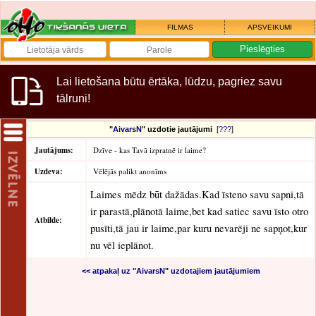
FILMAS
APSVEIKUMI
Lai lietošana būtu ērtāka, lūdzu, pagriez savu
tālruni!
"
AivarsN
" uzdotie jautājumi
[
???
]
Jautājums:
Dzīve - kas Tavā izpratnē ir laime?
Uzdeva:
Vēlējās palikt anonīms
Laimes mēdz būt dažādas.Kad īsteno savu sapni,tā
ir parastā,plānotā laime,bet kad satiec savu īsto otro
Atbilde:
pusīti,tā jau ir laime,par kuru nevarēji ne sapņot,kur
nu vēl ieplānot.
<< atpakaļ uz "AivarsN" uzdotajiem jautājumiem