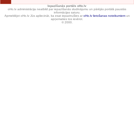
Iepazīšanās portāls oHo.lv
oHo.lv administrācija neatbild par iepazīšanās sludinājumu un pārējās portālā paustās
informācijas saturu.
Apmeklējot oHo.lv Jūs apliecināt, ka esat iepazinušies ar
oHo.lv lietošanas noteikumiem
un
apņematies tos ievērot.
© 2000.