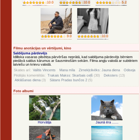
10.0
10.0
5.2
9.0
10.0
Filmu anotācijas un vērtējumi, kino
Saldējuma pārdevējs
Idilliska vasaras pilsētiņa pārvēršas neprātā, kad saldējuma pārdevējs bērniem
piedāvā saldus kārumus ar šausminošām sekām. Filma angļu valodā ar subtitriem
latviešu un krievu valodā.
Skaties arī:
Valītis Vincents
Mana mīla
Zirnekļcilvēks: Jauna diena
Odiseja
Pēdējās komentētās:
Trakais Makss: Skarbais ceļš
(30)
Deksters
(13)
Atklāšanas diena
(3)
Sātans Pradas bunčos 2
(5)
Foto albumi
Horvātija
Jaunā ēra .......