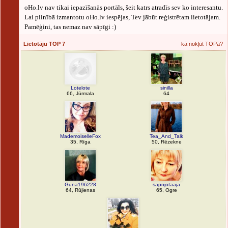
oHo.lv nav tikai iepazīšanās portāls, šeit katrs atradīs sev ko interesantu.
Lai pilnībā izmantotu oHo.lv iespējas, Tev jābūt reģistrētam lietotājam.
Pamēģini, tas nemaz nav sāpīgi :)
Lietotāju TOP 7
kā nokļūt TOPā?
Lotelote
sinilla
66, Jūrmala
64
MademoiselleFox
Tea_And_Talk
35, Rīga
50, Rēzekne
Guna196228
sapnjotaaja
64, Rūjienas
65, Ogre