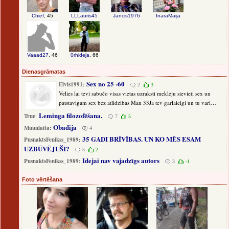
Chief
, 45
LLLauris45
Jancis1976
InaraMaija
Vaaad27
, 46
0rhideja
, 66
Dienasgrāmatas
Sex no 25 -60
Elvis1991
:
2
3
Velies lai tevi sabučo visas vietas uzraksti mekleju sievieti sex un
patstavigam sex bez atlidzibas Man 33Ja tev garlaicigi un tu vari
atbraukt Es ari varu ...
Leminga filozofēšana.
True
:
7
5
Obadija
Muunlaita
:
4
35 GADI BRĪVĪBAS. UN KO MĒS ESAM
PusnaktsFenikss_1989
:
UZBŪVĒJUŠI?
5
2
Idejai nav vajadzīgs autors
PusnaktsFenikss_1989
:
3
-1
Foto vērtēšana