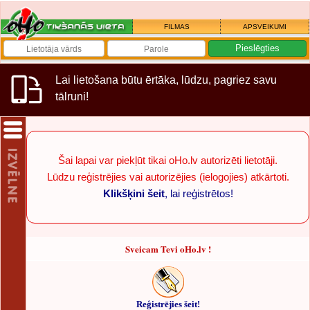
FILMAS
APSVEIKUMI
Lai lietošana būtu ērtāka, lūdzu, pagriez savu
tālruni!
Šai lapai var piekļūt tikai oHo.lv autorizēti lietotāji.
Lūdzu reģistrējies vai autorizējies (ielogojies) atkārtoti.
Klikšķini šeit
, lai reģistrētos!
Sveicam Tevi oHo.lv !
Reģistrējies šeit!