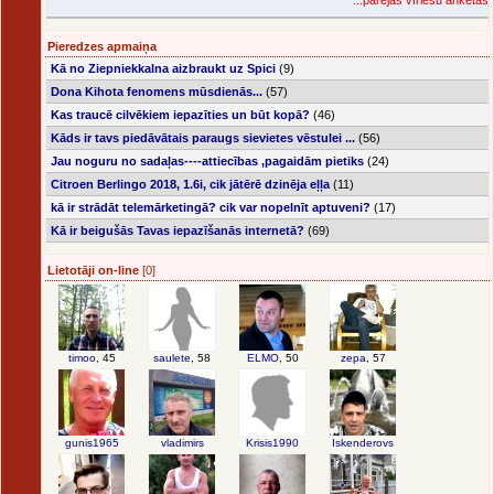
...pārējās vīriešu anketas
Pieredzes apmaiņa
Kā no Ziepniekkalna aizbraukt uz Spici
(9)
Dona Kihota fenomens mūsdienās...
(57)
Kas traucē cilvēkiem iepazīties un būt kopā?
(46)
Kāds ir tavs piedāvātais paraugs sievietes vēstulei ...
(56)
Jau noguru no sadaļas----attiecības ,pagaidām pietiks
(24)
Citroen Berlingo 2018, 1.6i, cik jātērē dzinēja eļļa
(11)
kā ir strādāt telemārketingā? cik var nopelnīt aptuveni?
(17)
Kā ir beigušās Tavas iepazīšanās internetā?
(69)
Lietotāji on-line
[0]
timoo
, 45
saulete
, 58
ELMO
, 50
zepa
, 57
gunis1965
vladimirs
Krisis1990
Iskenderovs