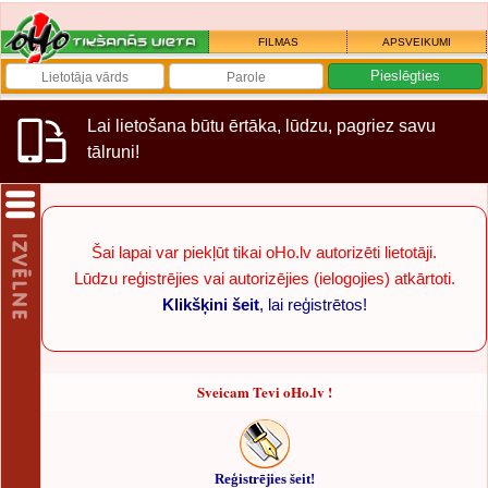
FILMAS
APSVEIKUMI
Lai lietošana būtu ērtāka, lūdzu, pagriez savu
tālruni!
Šai lapai var piekļūt tikai oHo.lv autorizēti lietotāji.
Lūdzu reģistrējies vai autorizējies (ielogojies) atkārtoti.
Klikšķini šeit
, lai reģistrētos!
Sveicam Tevi oHo.lv !
Reģistrējies šeit!