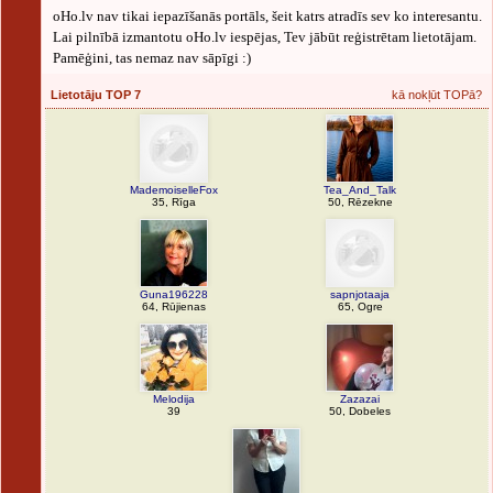
oHo.lv nav tikai iepazīšanās portāls, šeit katrs atradīs sev ko interesantu.
Lai pilnībā izmantotu oHo.lv iespējas, Tev jābūt reģistrētam lietotājam.
Pamēģini, tas nemaz nav sāpīgi :)
Lietotāju TOP 7
kā nokļūt TOPā?
MademoiselleFox
Tea_And_Talk
35, Rīga
50, Rēzekne
Guna196228
sapnjotaaja
64, Rūjienas
65, Ogre
Melodija
Zazazai
39
50, Dobeles