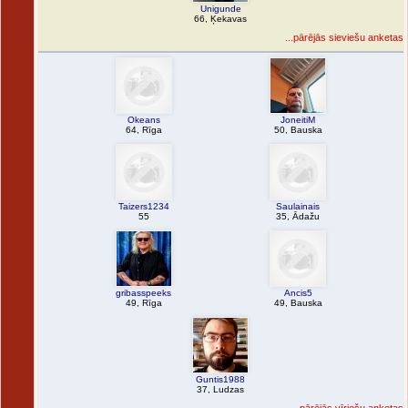
Unigunde
66, Ķekavas
...pārējās sieviešu anketas
Okeans
JoneitiM
64, Rīga
50, Bauska
Taizers1234
Saulainais
55
35, Ādažu
gribasspeeks
Ancis5
49, Rīga
49, Bauska
Guntis1988
37, Ludzas