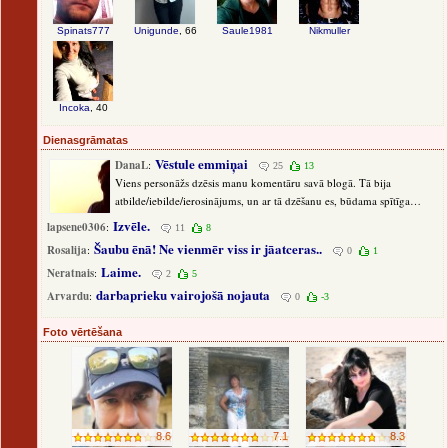
Spinats777
Unigunde
, 66
Saule1981
Nikmuller
Incoka
, 40
Dienasgrāmatas
Vēstule emmiņai
DanaL
:
25
13
Viens personāžs dzēsis manu komentāru savā blogā. Tā bija
atbilde/iebilde/ierosinājums, un ar tā dzēšanu es, būdama spītīga
būtne, samierināties nevaru, tāpēc esmu spiesta () nodot šo ziņu caur
Izvēle.
lapsene0306
:
11
8
savu ...
Šaubu ēnā! Ne vienmēr viss ir jāatceras..
Rosalija
:
0
1
Laime.
Neratnais
:
2
5
darbaprieku vairojošā nojauta
Arvardu
:
0
-3
Foto vērtēšana
8.6
7.1
8.3