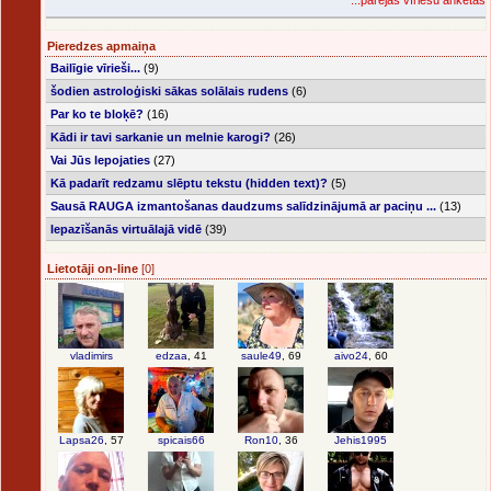
...pārējās vīriešu anketas
Pieredzes apmaiņa
Bailīgie vīrieši...
(9)
šodien astroloģiski sākas solālais rudens
(6)
Par ko te bloķē?
(16)
Kādi ir tavi sarkanie un melnie karogi?
(26)
Vai Jūs lepojaties
(27)
Kā padarīt redzamu slēptu tekstu (hidden text)?
(5)
Sausā RAUGA izmantošanas daudzums salīdzinājumā ar paciņu ...
(13)
Iepazīšanās virtuālajā vidē
(39)
Lietotāji on-line
[0]
vladimirs
edzaa
, 41
saule49
, 69
aivo24
, 60
Lapsa26
, 57
spicais66
Ron10
, 36
Jehis1995