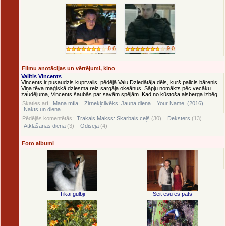
8.6
9.0
Filmu anotācijas un vērtējumi, kino
Valītis Vincents
Vincents ir pusaudzis kuprvalis, pēdējā Vaļu Dziedātāja dēls, kurš palicis bārenis.
Viņa tēva maģiskā dziesma reiz sargāja okeānus. Sāpju nomākts pēc vecāku
zaudējuma, Vincents šaubās par savām spējām. Kad no kūstoša aisberga izbēg ...
Skaties arī:
Mana mīla
Zirnekļcilvēks: Jauna diena
Your Name. (2016)
Nakts un diena
Pēdējās komentētās:
Trakais Makss: Skarbais ceļš
(30)
Deksters
(13)
Atklāšanas diena
(3)
Odiseja
(4)
Foto albumi
Tikai gulbji
Seit esu es pats