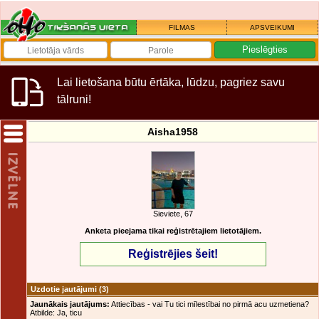
FILMAS
APSVEIKUMI
Lai lietošana būtu ērtāka, lūdzu, pagriez savu
tālruni!
Aisha1958
Sieviete, 67
Anketa pieejama tikai reģistrētajiem lietotājiem.
Reģistrējies šeit!
Uzdotie jautājumi
(3)
Jaunākais jautājums:
Attiecības - vai Tu tici mīlestībai no pirmā acu uzmetiena?
Atbilde: Ja, ticu