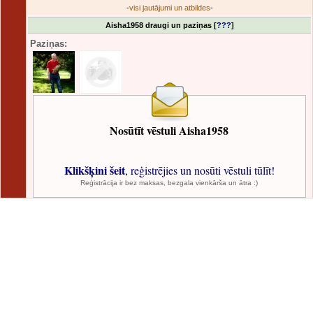
-
visi jautājumi un atbildes
-
Aisha1958 draugi un paziņas [
???
]
Paziņas:
Nosūtīt vēstuli Aisha1958
Klikšķini šeit
, reģistrējies un nosūti vēstuli tūlīt!
Reģistrācija ir bez maksas, bezgala vienkārša un ātra :)