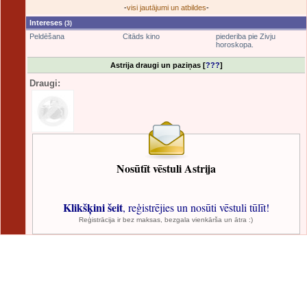
-
visi jautājumi un atbildes
-
Intereses
(3)
Peldēšana
Citāds kino
piederiba pie Zivju
horoskopa.
Astrija draugi un paziņas [
???
]
Draugi:
Nosūtīt vēstuli Astrija
Klikšķini šeit
, reģistrējies un nosūti vēstuli tūlīt!
Reģistrācija ir bez maksas, bezgala vienkārša un ātra :)