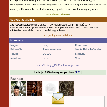
Reibīgi smaržo naktsvijoles... Un tam visam pa vidu Tu... Tavās acīs rotaļājas
maldugunis, lūpās iezadzies nebēdnīgs smaids... Tava roka noplūc naktsvijoli un matos
man vij... Es sajūtu Tavas plaukstas maigo pieskārienu, Tava karstā elpa glāsta......
-
visa dienasgrāmata
-
Uzdotie jautājumi
(3)
Jaunākais jautājums:
Izskats - Tavi iecienītākie parfīmi (smaržas)?
Atbilde: Viss atkarīgs no sajūtām. Bet patīk piesātinātā smaržu nots. Viens no
mīļākajiem aromātiem Lancome- Midnight Rose
-
visi jautājumi un atbildes
-
Intereses
(17)
Maģija
Dzeja
Komēdijas
Psiholoģija
Riteņbraukšana
Vecās Roka Leģendas
Teātris
VOLVO
Masāža
Astroloģija
Zirgi
Suņi
-
visas "Leticija_1980" interešu grupas
-
Leticija_1980 draugi un paziņas [
???
]
Paziņas: