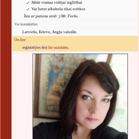
Jābūt vismaz vidējai izglītībai
Var lietot alkoholu tikai svētkos
Īstu ar patiesu sirdi :) Mr. Foršo.
Var kontaktēties
Latviešu, Krievu, Angļu valodās
On-line:
reģistrējies šeit
lai uzzinātu.