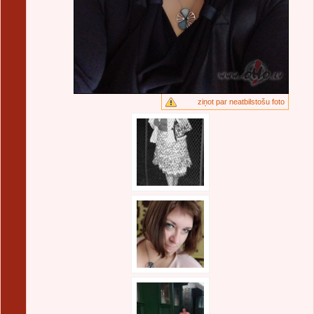
ziņot par neatbilstošu foto