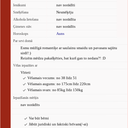
nav norādīti
Ienākumi
Nesmēķēju
Smēķēšana
nav norādīta
Alkohola lietošana
nav norādīts
Ģimenes stāv.
Auns
Horoskops
Par sevi domā
Esmu mūžīgā romantiķe ar saulainu smaidu un pavasara sajūtu
sirdī!:)
Reizēm mēdzu pakašķēties, bat kurš gan to nedara?! :D
Vēlas iepazīties ar
Vīrieti
Vēlamais vecums: no 38 līdz 51
Vēlamais augums: no 175cm līdz 220cm
Vēlamais svars: no 85kg līdz 150kg
Iepazīšanās mērķis
nav norādīts
Var būt bērni
Jābūt juridiski un faktiski brīvam(/-ai)