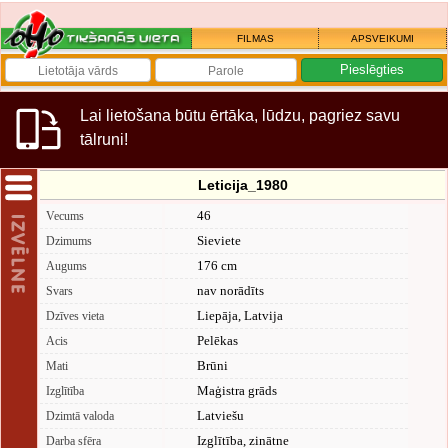
FILMAS
APSVEIKUMI
Lai lietošana būtu ērtāka, lūdzu, pagriez savu
tālruni!
Leticija_1980
46
Vecums
Sieviete
Dzimums
176 cm
Augums
nav norādīts
Svars
Liepāja, Latvija
Dzīves vieta
Pelēkas
Acis
Brūni
Mati
Maģistra grāds
Izglītība
Latviešu
Dzimtā valoda
Izglītība, zinātne
Darba sfēra