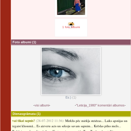
1 foto albumi
Foto albumi
(1)
Es:)
(1)
-
visi albumi
-
-
"Leticija_1980" komentāri albumos
-
Dienasgrāmata
(1)
vai tikai sapnis?
(28-07-2012 11:36):
Mirklis pēc mirkļa steidzas... Laiks apstājas un
izgaist klusumā... Es aizveru acis un sekoju savam sapnim... Krēslas pilns mežs...