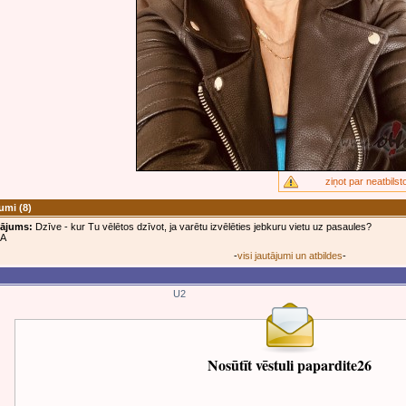
ziņot par neatbilst
jumi
(8)
tājums:
Dzīve - kur Tu vēlētos dzīvot, ja varētu izvēlēties jebkuru vietu uz pasaules?
JA
-
visi jautājumi un atbildes
-
U2
Nosūtīt vēstuli papardite26