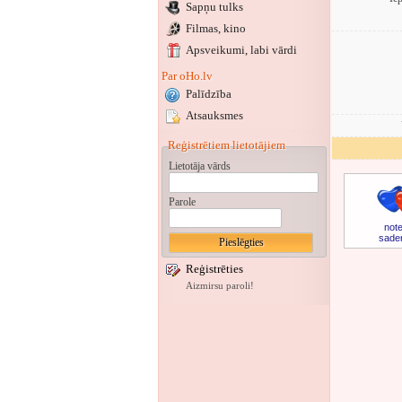
Sapņu tulks
Filmas, kino
Apsveikumi
, labi vārdi
Par oHo.lv
Palīdzība
Atsauksmes
Reģistrētiem lietotājiem
Lietotāja vārds
Parole
note
sade
Reģistrēties
Aizmirsu paroli!