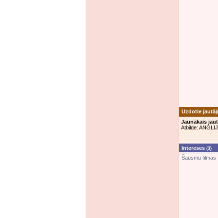
Uzdotie jautā
Jaunākais jau
Atbilde: ANGLI
Intereses
(3)
Šausmu filmas