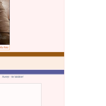
ošu foto
Auniņi - tie labākie!