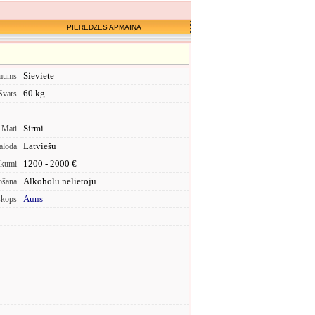
PIEREDZES APMAIŅA
Sieviete
mums
60 kg
Svars
Sirmi
Mati
Latviešu
aloda
1200 - 2000 €
ākumi
Alkoholu nelietoju
ošana
Auns
skops