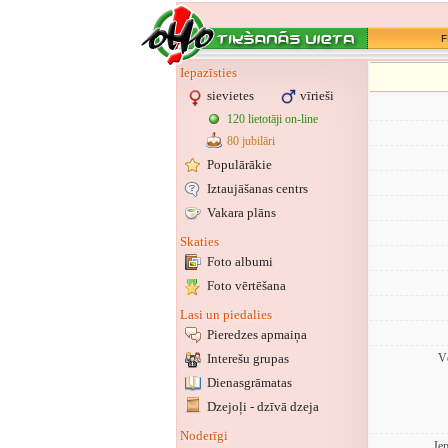
F
Iepazīsties
sievietes
vīrieši
120 lietotāji on-line
80 jubilāri
Populārākie
Iztaujāšanas centrs
Vakara plāns
Skaties
Foto albumi
Foto vērtēšana
Lasi un piedalies
Pieredzes apmaiņa
Interešu grupas
Vē
Dienasgrāmatas
Dzejoļi - dzīvā dzeja
Noderīgi
Ie