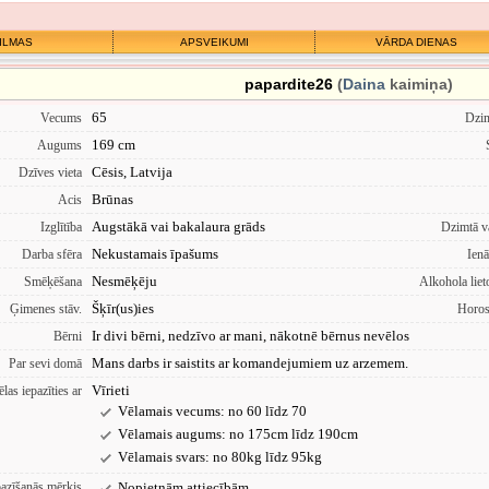
ILMAS
APSVEIKUMI
VĀRDA DIENAS
papardite26
(
Daina
kaimiņa)
65
Vecums
Dzi
169 cm
Augums
Cēsis, Latvija
Dzīves vieta
Brūnas
Acis
Augstākā vai bakalaura grāds
Izglītība
Dzimtā v
Nekustamais īpašums
Darba sfēra
Ien
Nesmēķēju
Smēķēšana
Alkohola liet
Šķīr(us)ies
Ģimenes stāv.
Horo
Ir divi bērni, nedzīvo ar mani, nākotnē bērnus nevēlos
Bērni
Mans darbs ir saistits ar komandejumiem uz arzemem.
Par sevi domā
Vīrieti
las iepazīties ar
Vēlamais vecums: no 60 līdz 70
Vēlamais augums: no 175cm līdz 190cm
Vēlamais svars: no 80kg līdz 95kg
pazīšanās mērķis
Nopietnām attiecībām