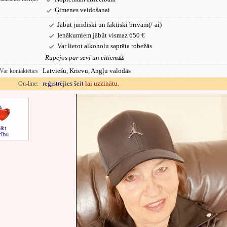
Ģimenes veidošanai
Jābūt juridiski un faktiski brīvam(/-ai)
Ienākumiem jābūt vismaz 650 €
Var lietot alkoholu saprāta robežās
Rupejos par sevi un citiem🙏
Latviešu, Krievu, Angļu valodās
Var kontaktēties
reģistrējies šeit
lai uzzinātu.
On-line:
ikt
rību