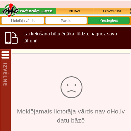
FILMAS
APSVEIKUMI
Lai lietošana būtu ērtāka, lūdzu, pagriez savu
tālruni!
Meklējamais lietotāja vārds nav oHo.lv
datu bāzē