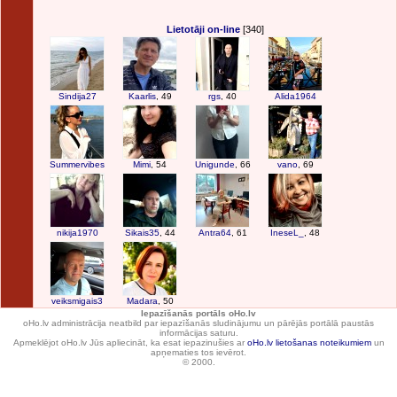
Lietotāji on-line
[340]
Sindija27
Kaarlis
, 49
rgs
, 40
Alida1964
Summervibes
Mimi
, 54
Unigunde
, 66
vano
, 69
nikija1970
Sikais35
, 44
Antra64
, 61
IneseL_
, 48
veiksmigais3
Madara
, 50
Iepazīšanās portāls oHo.lv
oHo.lv administrācija neatbild par iepazīšanās sludinājumu un pārējās portālā paustās
informācijas saturu.
Apmeklējot oHo.lv Jūs apliecināt, ka esat iepazinušies ar
oHo.lv lietošanas noteikumiem
un
apņematies tos ievērot.
© 2000.