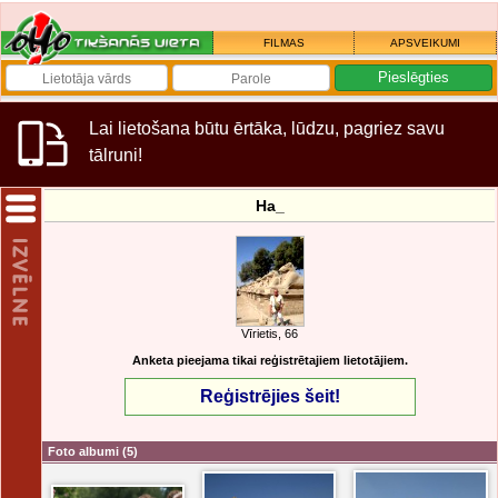
FILMAS
APSVEIKUMI
Lai lietošana būtu ērtāka, lūdzu, pagriez savu
tālruni!
Ha_
Vīrietis, 66
Anketa pieejama tikai reģistrētajiem lietotājiem.
Reģistrējies šeit!
Foto albumi
(5)