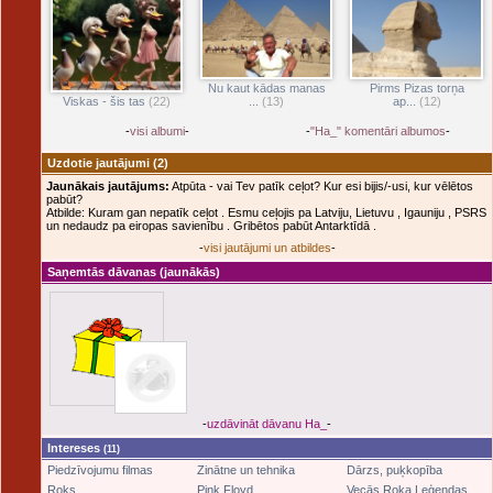
Pirms Pizas torņa
Nu kaut kādas manas
ap...
(12)
Viskas - šis tas
(22)
...
(13)
-
visi albumi
-
-
"Ha_" komentāri albumos
-
Uzdotie jautājumi
(2)
Jaunākais jautājums:
Atpūta - vai Tev patīk ceļot? Kur esi bijis/-usi, kur vēlētos
pabūt?
Atbilde: Kuram gan nepatīk ceļot . Esmu ceļojis pa Latviju, Lietuvu , Igauniju , PSRS
un nedaudz pa eiropas savienību . Gribētos pabūt Antarktīdā .
-
visi jautājumi un atbildes
-
Saņemtās dāvanas
(jaunākās)
-
uzdāvināt dāvanu Ha_
-
Intereses
(11)
Piedzīvojumu filmas
Zinātne un tehnika
Dārzs, puķkopība
Roks
Pink Floyd
Vecās Roka Leģendas