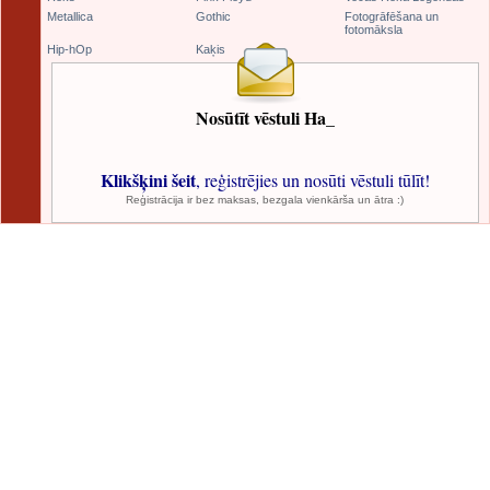
Metallica
Gothic
Fotogrāfēšana un
fotomāksla
Hip-hOp
Kaķis
Nosūtīt vēstuli Ha_
Klikšķini šeit
, reģistrējies un nosūti vēstuli tūlīt!
Reģistrācija ir bez maksas, bezgala vienkārša un ātra :)