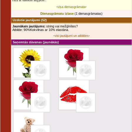
-
visa dienasgrāmata
-
Dienasgrāmatu izlase
(1 dienasgrāmatas)
Uzdotie jautājumi
(52)
Jaunākais jautājums:
string vai mežģīnītes?
Atbilde: 90%Kokvilnas ar 10% elastāna.
-
visi jautājumi un atbildes
-
Saņemtās dāvanas
(jaunākās)