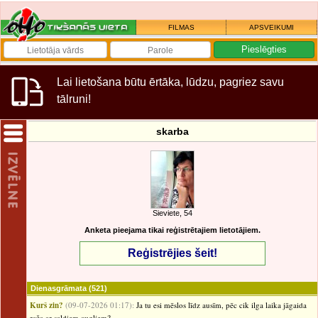
FILMAS
APSVEIKUMI
Lai lietošana būtu ērtāka, lūdzu, pagriez savu
tālruni!
skarba
Sieviete, 54
Anketa pieejama tikai reģistrētajiem lietotājiem.
Reģistrējies šeit!
Dienasgrāmata
(521)
Kurš zin?
(09-07-2026 01:17):
Ja tu esi mēslos līdz ausīm, pēc cik ilga laika jāgaida
raža ar saldiem augļiem?