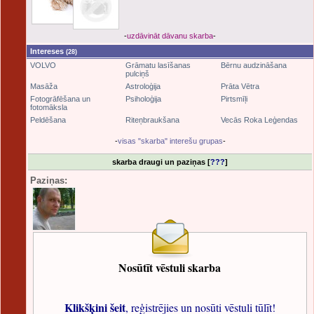
-
uzdāvināt dāvanu skarba
-
Intereses
(28)
VOLVO
Grāmatu lasīšanas
Bērnu audzināšana
pulciņš
Masāža
Astroloģija
Prāta Vētra
Fotogrāfēšana un
Psiholoģija
Pirtsmīļi
fotomāksla
Peldēšana
Riteņbraukšana
Vecās Roka Leģendas
-
visas "skarba" interešu grupas
-
skarba draugi un paziņas [
???
]
Paziņas:
Nosūtīt vēstuli skarba
Klikšķini šeit
, reģistrējies un nosūti vēstuli tūlīt!