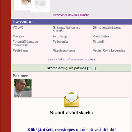
-
uzdāvināt dāvanu skarba
-
Intereses
(28)
VOLVO
Grāmatu lasīšanas
Bērnu audzināšana
pulciņš
Masāža
Astroloģija
Prāta Vētra
Fotogrāfēšana un
Psiholoģija
Pirtsmīļi
fotomāksla
Peldēšana
Riteņbraukšana
Vecās Roka Leģendas
-
visas "skarba" interešu grupas
-
skarba draugi un paziņas [
???
]
Paziņas:
Nosūtīt vēstuli skarba
Klikšķini šeit
, reģistrējies un nosūti vēstuli tūlīt!