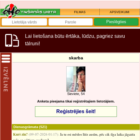
FILMAS
APSVEIKUMI
Lai lietošana būtu ērtāka, lūdzu, pagriez savu
tālruni!
skarba
Sieviete, 54
Anketa pieejama tikai reģistrētajiem lietotājiem.
Reģistrējies šeit!
Dienasgrāmata
(521)
Kurš zin?
(09-07-2026 01:17):
Ja tu esi mēslos līdz ausīm, pēc cik ilga laika jāgaida
raža ar saldiem augļiem?