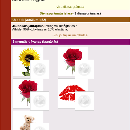
-
visa dienasgrāmata
-
Dienasgrāmatu izlase
(1 dienasgrāmatas)
Uzdotie jautājumi
(52)
Jaunākais jautājums:
string vai mežģīnītes?
Atbilde: 90%Kokvilnas ar 10% elastāna.
-
visi jautājumi un atbildes
-
Saņemtās dāvanas
(jaunākās)