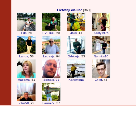
Lietotāji on-line
[360]
Eda
, 60
EVER33
, 58
Jhim
, 41
Kristy1975
Landa
, 56
Ledaajs
, 64
Orhideja
, 53
Normitis10
Madama
, 51
Spinats777
Kardimona
Chief
, 45
Zibis50
, 72
Larisa77
, 57