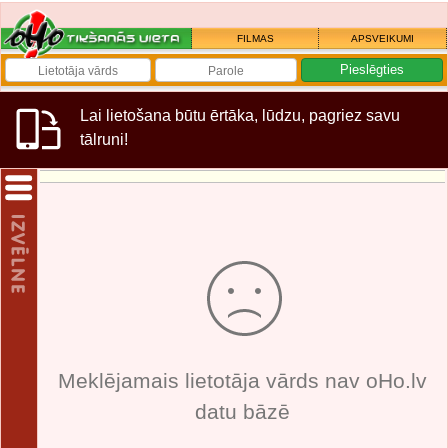
FILMAS
APSVEIKUMI
Lai lietošana būtu ērtāka, lūdzu, pagriez savu
tālruni!
Meklējamais lietotāja vārds nav oHo.lv
datu bāzē