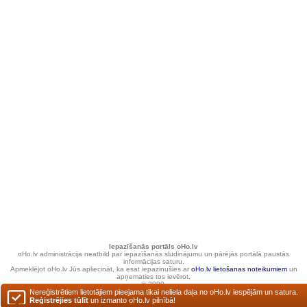
Iepazīšanās portāls oHo.lv
oHo.lv administrācija neatbild par iepazīšanās sludinājumu un pārējās portālā paustās
informācijas saturu.
Apmeklējot oHo.lv Jūs apliecināt, ka esat iepazinušies ar
oHo.lv lietošanas noteikumiem
un
apņematies tos ievērot.
© 2000.
Nereģistrētiem lietotājiem pieejama tikai neliela daļa no oHo.lv iespējām un satura.
Reģistrējies tūlīt
un izmanto oHo.lv pilnībā!