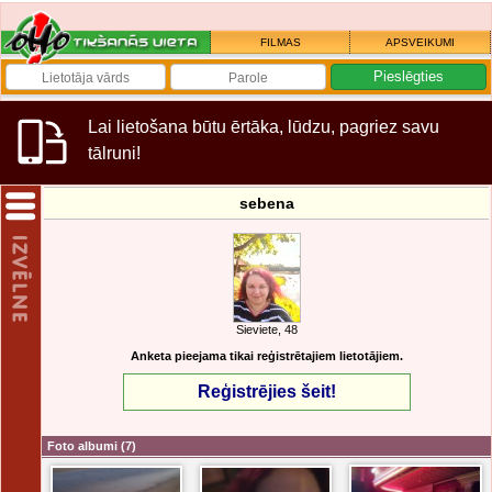
FILMAS
APSVEIKUMI
Lai lietošana būtu ērtāka, lūdzu, pagriez savu
tālruni!
sebena
Sieviete, 48
Anketa pieejama tikai reģistrētajiem lietotājiem.
Reģistrējies šeit!
Foto albumi
(7)