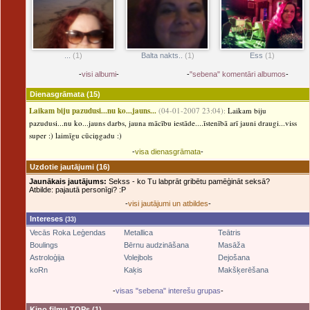
Ess
(1)
...
(1)
Balta nakts..
(1)
-
visi albumi
-
-
"sebena" komentāri albumos
-
Dienasgrāmata
(15)
Laikam biju pazudusi...nu ko...jauns...
(04-01-2007 23:04):
Laikam biju
pazudusi...nu ko...jauns darbs, jauna mācību iestāde....īstenībā arī jauni draugi...viss
super :) laimīgu cūciņgadu :)
-
visa dienasgrāmata
-
Uzdotie jautājumi
(16)
Jaunākais jautājums:
Sekss - ko Tu labprāt gribētu pamēģināt seksā?
Atbilde: pajautā personīgi? :P
-
visi jautājumi un atbildes
-
Intereses
(33)
Vecās Roka Leģendas
Metallica
Teātris
Boulings
Bērnu audzināšana
Masāža
Astroloģija
Volejbols
Dejošana
koRn
Kaķis
Makšķerēšana
-
visas "sebena" interešu grupas
-
Kino filmu TOPs
(1)