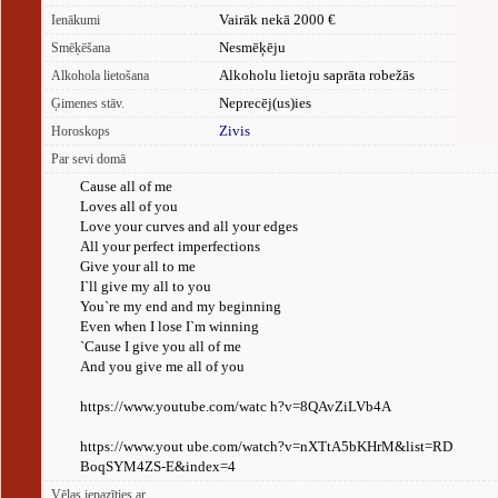
Vairāk nekā 2000 €
Ienākumi
Nesmēķēju
Smēķēšana
Alkoholu lietoju saprāta robežās
Alkohola lietošana
Neprecēj(us)ies
Ģimenes stāv.
Zivis
Horoskops
Par sevi domā
Cause all of me
Loves all of you
Love your curves and all your edges
All your perfect imperfections
Give your all to me
I`ll give my all to you
You`re my end and my beginning
Even when I lose I`m winning
`Cause I give you all of me
And you give me all of you
https://www.youtube.com/watc h?v=8QAvZiLVb4A
https://www.yout ube.com/watch?v=nXTtA5bKHrM&list=RD
BoqSYM4ZS-E&index=4
Vēlas iepazīties ar