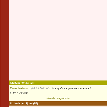
Dienasgrāmata
(28)
Ziema beidzaas....
(03-03-2011 06:45):
http://www.youtube.com/watch?
v=8v_4O44sfjM
-
visa dienasgrāmata
-
Uzdotie jautājumi
(54)