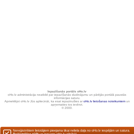
Iepazīšanās portāls oHo.lv
oHo.lv administrācija neatbild par iepazīšanās sludinājumu un pārējās portālā paustās
informācijas saturu.
Apmeklējot oHo.lv Jūs apliecināt, ka esat iepazinušies ar
oHo.lv lietošanas noteikumiem
un
apņematies tos ievērot.
© 2000.
Nereģistrētiem lietotājiem pieejama tikai neliela daļa no oHo.lv iespējām un satura.