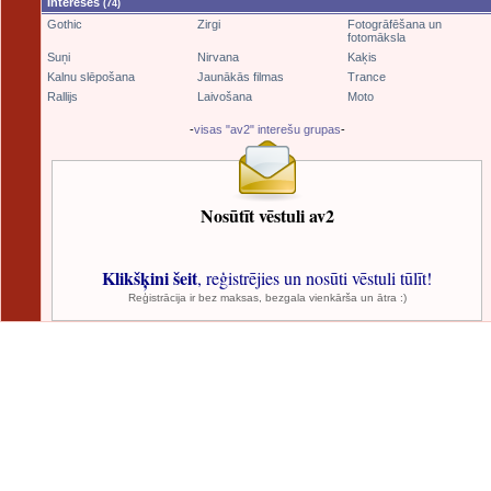
Intereses
(74)
Gothic
Zirgi
Fotogrāfēšana un
fotomāksla
Suņi
Nirvana
Kaķis
Kalnu slēpošana
Jaunākās filmas
Trance
Rallijs
Laivošana
Moto
-
visas "av2" interešu grupas
-
Nosūtīt vēstuli av2
Klikšķini šeit
, reģistrējies un nosūti vēstuli tūlīt!
Reģistrācija ir bez maksas, bezgala vienkārša un ātra :)