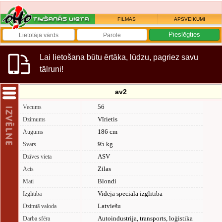
FILMAS
APSVEIKUMI
Lai lietošana būtu ērtāka, lūdzu, pagriez savu
tālruni!
av2
56
Vecums
Vīrietis
Dzimums
186 cm
Augums
95 kg
Svars
ASV
Dzīves vieta
Zilas
Acis
Blondi
Mati
Vidējā speciālā izglītība
Izglītība
Latviešu
Dzimtā valoda
Autoindustrija, transports, loģistika
Darba sfēra