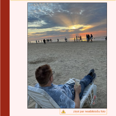
ziņot par neatbilstošu foto