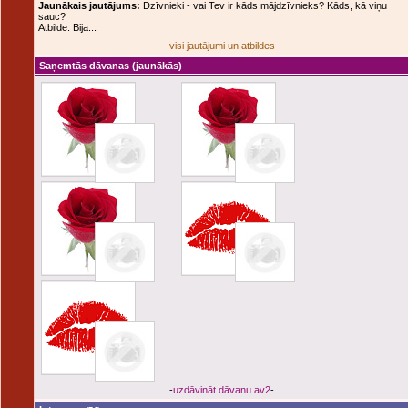
Jaunākais jautājums:
Dzīvnieki - vai Tev ir kāds mājdzīvnieks? Kāds, kā viņu
sauc?
Atbilde: Bija...
-
visi jautājumi un atbildes
-
Saņemtās dāvanas
(jaunākās)
-
uzdāvināt dāvanu av2
-