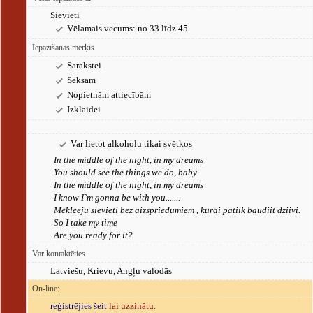
Sievieti
Vēlamais vecums: no 33 līdz 45
Iepazīšanās mērķis
Sarakstei
Seksam
Nopietnām attiecībām
Izklaidei
Var lietot alkoholu tikai svētkos
In the middle of the night, in my dreams
You should see the things we do, baby
In the middle of the night, in my dreams
I know I`m gonna be with you.......
Mekleeju sievieti bez aizspriedumiem , kurai patiik baudiit dziivi.
So I take my time
Are you ready for it?
Var kontaktēties
Latviešu, Krievu, Angļu valodās
On-line:
reģistrējies šeit
lai uzzinātu.