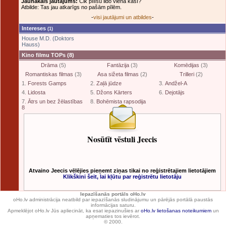
Jaunākais jautājums:
Cik pīlīšu lido vienā kāsī?
Atbilde: Tas jau atkarīgs no pašām pīlēm.
-
visi jautājumi un atbildes
-
Intereses
(1)
House M.D. (Doktors
Hauss)
Kino filmu TOPs
(8)
Drāma
(5)
Fantāzija
(3)
Komēdijas
(3)
Romantiskas filmas
(3)
Asa sižeta filmas
(2)
Trilleri
(2)
1.
Forests Gamps
2.
Zaļā jūdze
3.
Andžel-A
4.
Lidosta
5.
Džons Kārters
6.
Dejotājs
7.
Ātrs un bez žēlastības
8.
Bohēmista rapsodija
8
Nosūtīt vēstuli Jeecis
Atvaino Jeecis vēlējies pieņemt ziņas tikai no reģistrētajiem lietotājiem
Klikškini šeit, lai kļūtu par reģistrētu lietotāju
Iepazīšanās portāls oHo.lv
oHo.lv administrācija neatbild par iepazīšanās sludinājumu un pārējās portālā paustās
informācijas saturu.
Apmeklējot oHo.lv Jūs apliecināt, ka esat iepazinušies ar
oHo.lv lietošanas noteikumiem
un
apņematies tos ievērot.
© 2000.