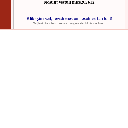
Nosūtīt vēstuli mice202612
Klikšķini šeit
, reģistrējies un nosūti vēstuli tūlīt!
Reģistrācija ir bez maksas, bezgala vienkārša un ātra :)