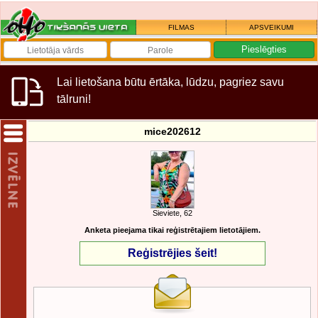
FILMAS
APSVEIKUMI
Lai lietošana būtu ērtāka, lūdzu, pagriez savu
tālruni!
mice202612
Sieviete, 62
Anketa pieejama tikai reģistrētajiem lietotājiem.
Reģistrējies šeit!