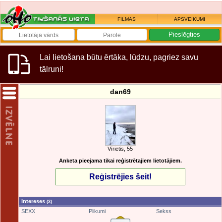
FILMAS
APSVEIKUMI
Lai lietošana būtu ērtāka, lūdzu, pagriez savu
tālruni!
dan69
Vīrietis, 55
Anketa pieejama tikai reģistrētajiem lietotājiem.
Reģistrējies šeit!
Intereses
(3)
SEXX
Plikumi
Sekss