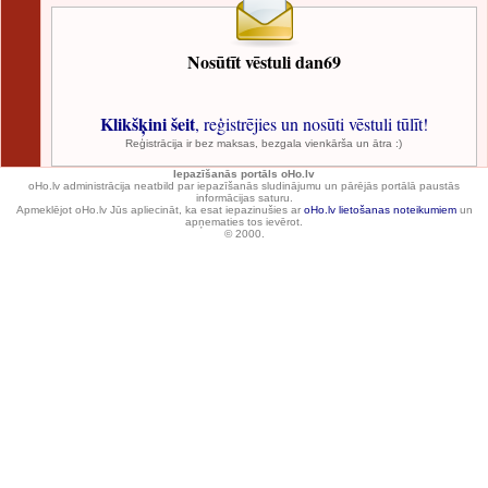
Nosūtīt vēstuli dan69
Klikšķini šeit
, reģistrējies un nosūti vēstuli tūlīt!
Reģistrācija ir bez maksas, bezgala vienkārša un ātra :)
Iepazīšanās portāls oHo.lv
oHo.lv administrācija neatbild par iepazīšanās sludinājumu un pārējās portālā paustās
informācijas saturu.
Apmeklējot oHo.lv Jūs apliecināt, ka esat iepazinušies ar
oHo.lv lietošanas noteikumiem
un
apņematies tos ievērot.
© 2000.