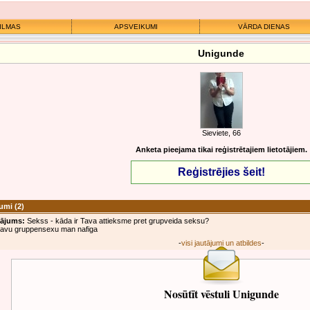
ILMAS
APSVEIKUMI
VĀRDA DIENAS
Unigunde
Sieviete, 66
Anketa pieejama tikai reģistrētajiem lietotājiem.
Reģistrējies šeit!
jumi
(2)
tājums:
Sekss - kāda ir Tava attieksme pret grupveida seksu?
 savu gruppensexu man nafiga
-
visi jautājumi un atbildes
-
Nosūtīt vēstuli Unigunde