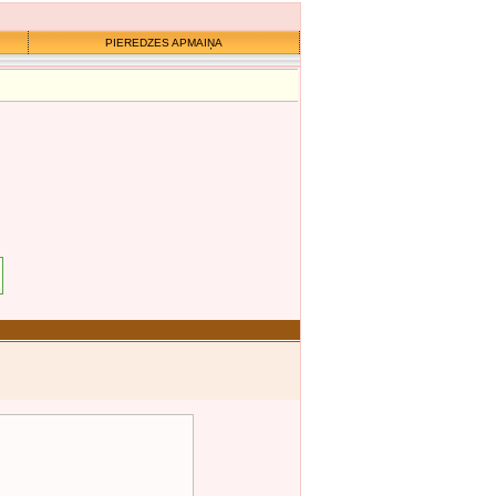
PIEREDZES APMAIŅA