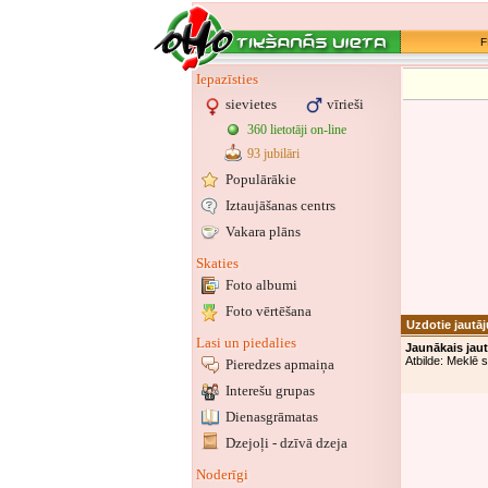
F
Iepazīsties
sievietes
vīrieši
360 lietotāji on-line
93 jubilāri
Populārākie
Iztaujāšanas centrs
Vakara plāns
Skaties
Foto albumi
Foto vērtēšana
Uzdotie jautā
Lasi un piedalies
Jaunākais jau
Atbilde: Meklē
Pieredzes apmaiņa
Interešu grupas
Dienasgrāmatas
Dzejoļi - dzīvā dzeja
Noderīgi