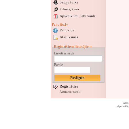
Sapņu tulks
Filmas, kino
Apsveikumi
, labi vārdi
Par oHo.lv
Palīdzība
Atsauksmes
Reģistrētiem lietotājiem
Lietotāja vārds
Parole
Reģistrēties
Aizmirsu paroli!
oHo.
Apmeklēj