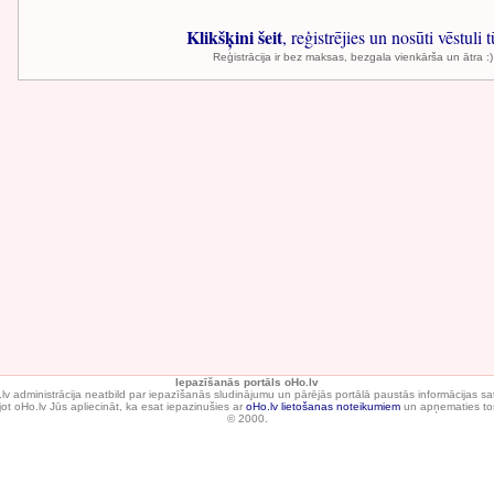
Klikšķini šeit
, reģistrējies un nosūti vēstuli t
Reģistrācija ir bez maksas, bezgala vienkārša un ātra :)
Iepazīšanās portāls oHo.lv
lv administrācija neatbild par iepazīšanās sludinājumu un pārējās portālā paustās informācijas sa
ot oHo.lv Jūs apliecināt, ka esat iepazinušies ar
oHo.lv lietošanas noteikumiem
un apņematies tos
© 2000.