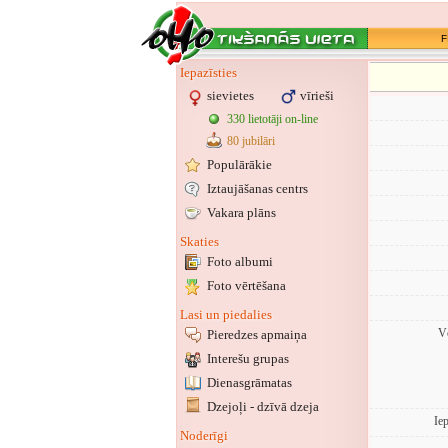
F
Iepazīsties
sievietes
vīrieši
330 lietotāji on-line
80 jubilāri
Populārākie
Iztaujāšanas centrs
Vakara plāns
Skaties
Foto albumi
Foto vērtēšana
Lasi un piedalies
Vē
Pieredzes apmaiņa
Interešu grupas
Dienasgrāmatas
Dzejoļi - dzīvā dzeja
Ie
Noderīgi