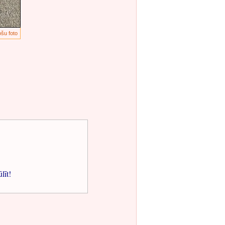
ošu foto
ūlīt!