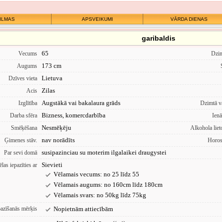
ILMAS
APSVEIKUMI
VĀRDA DIENAS
garibaldis
65
Vecums
Dzi
173 cm
Augums
Lietuva
Dzīves vieta
Zilas
Acis
Augstākā vai bakalaura grāds
Izglītība
Dzimtā v
Bizness, komercdarbība
Darba sfēra
Ien
Nesmēķēju
Smēķēšana
Alkohola liet
nav norādīts
Ģimenes stāv.
Horo
susipazinciau su moterim ilgalaikei draugystei
Par sevi domā
Sievieti
las iepazīties ar
Vēlamais vecums: no 25 līdz 55
Vēlamais augums: no 160cm līdz 180cm
Vēlamais svars: no 50kg līdz 75kg
pazīšanās mērķis
Nopietnām attiecībām