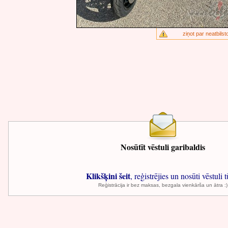
ziņot par neatbilst
Nosūtīt vēstuli garibaldis
Klikšķini šeit
, reģistrējies un nosūti vēstuli t
Reģistrācija ir bez maksas, bezgala vienkārša un ātra :)