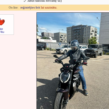
Jābūt faktiski brīvam(/-ai)
reģistrējies šeit
lai uzzinātu.
On-line:
ikt
rību