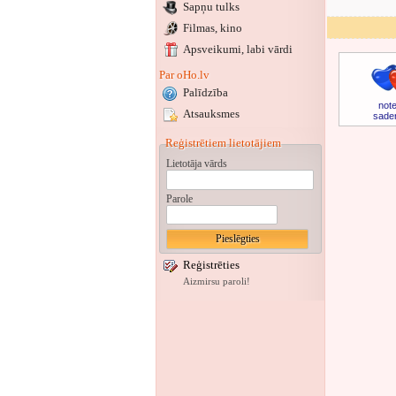
Sapņu tulks
Filmas, kino
Apsveikumi
, labi vārdi
Par oHo.lv
Palīdzība
note
Atsauksmes
sade
Reģistrētiem lietotājiem
Lietotāja vārds
Parole
Reģistrēties
Aizmirsu paroli!