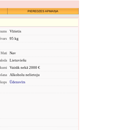
PIEREDZES APMAIŅA
Vīrietis
mums
95 kg
Svars
Nav
Mati
Lietuviešu
aloda
Vairāk nekā 2000 €
ākumi
Alkoholu nelietoju
ošana
Ūdensvīrs
skops