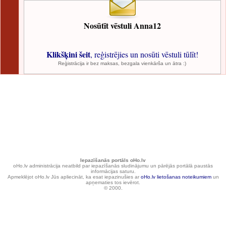
Nosūtīt vēstuli Anna12
Klikšķini šeit
, reģistrējies un nosūti vēstuli tūlīt!
Reģistrācija ir bez maksas, bezgala vienkārša un ātra :)
Iepazīšanās portāls oHo.lv
oHo.lv administrācija neatbild par iepazīšanās sludinājumu un pārējās portālā paustās
informācijas saturu.
Apmeklējot oHo.lv Jūs apliecināt, ka esat iepazinušies ar
oHo.lv lietošanas noteikumiem
un
apņematies tos ievērot.
© 2000.