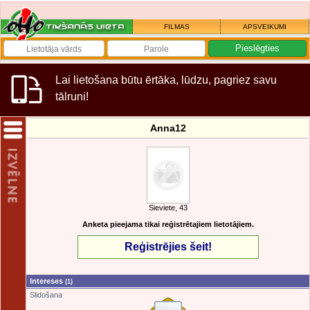
FILMAS
APSVEIKUMI
Lai lietošana būtu ērtāka, lūdzu, pagriez savu
tālruni!
Anna12
Sieviete, 43
Anketa pieejama tikai reģistrētajiem lietotājiem.
Reģistrējies šeit!
Intereses
(1)
Slidošana