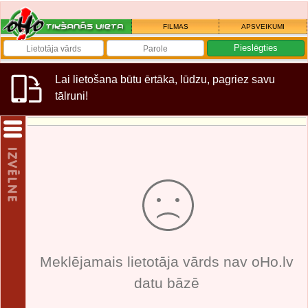
FILMAS
APSVEIKUMI
Lai lietošana būtu ērtāka, lūdzu, pagriez savu
tālruni!
Meklējamais lietotāja vārds nav oHo.lv
datu bāzē