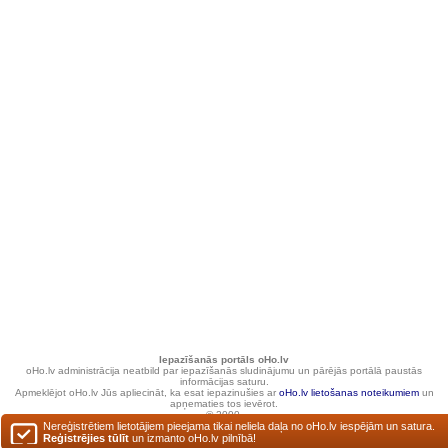
Iepazīšanās portāls oHo.lv
oHo.lv administrācija neatbild par iepazīšanās sludinājumu un pārējās portālā paustās
informācijas saturu.
Apmeklējot oHo.lv Jūs apliecināt, ka esat iepazinušies ar
oHo.lv lietošanas noteikumiem
un
apņematies tos ievērot.
© 2000.
Nereģistrētiem lietotājiem pieejama tikai neliela daļa no oHo.lv iespējām un satura.
Reģistrējies tūlīt
un izmanto oHo.lv pilnībā!