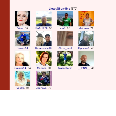
Lietotāji on-line
[370]
Vima
, 56
RuAr1976
, 50
ero3
, 38
dainava
, 71
Saulite54
Karumnieks82
Alexa_soul
Optimus5
, 48
Sakura14
, 64
Madara
, 50
MazaaMele
__PSN__
, 49
Vektra
, 59
Jaunava
, 72