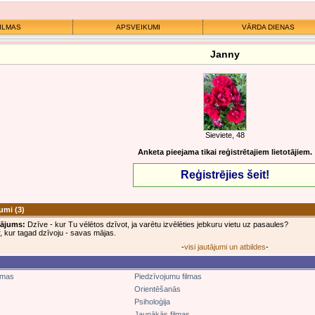
ILMAS
APSVEIKUMI
VĀRDA DIENAS
Janny
Sieviete, 48
Anketa pieejama tikai reģistrētajiem lietotājiem.
Reģistrējies šeit!
jumi
(3)
tājums:
Dzīve - kur Tu vēlētos dzīvot, ja varētu izvēlēties jebkuru vietu uz pasaules?
ur, kur tagad dzīvoju - savas mājas.
-
visi jautājumi un atbildes
-
lmas
Piedzīvojumu filmas
Orientēšanās
Psiholoģija
Jaunākās filmas