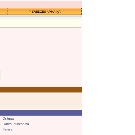
PIEREDZES APMAIŅA
Drāmas
Dārzs, puķkopība
Teniss