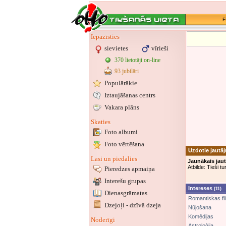
F
Iepazīsties
sievietes
vīrieši
370 lietotāji on-line
93 jubilāri
Populārākie
Iztaujāšanas centrs
Vakara plāns
Skaties
Foto albumi
Foto vērtēšana
Uzdotie jautā
Lasi un piedalies
Jaunākais jau
Atbilde: Tieši t
Pieredzes apmaiņa
Interešu grupas
Intereses
(11)
Dienasgrāmatas
Romantiskas fi
Dzejoļi - dzīvā dzeja
Nūjošana
Komēdijas
Noderīgi
Astroloģija