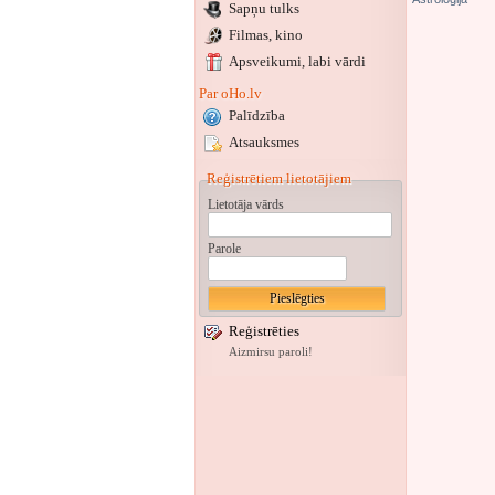
Sapņu tulks
Filmas, kino
Apsveikumi
, labi vārdi
Par oHo.lv
Palīdzība
Atsauksmes
Reģistrētiem lietotājiem
Lietotāja vārds
Parole
Reģistrēties
Aizmirsu paroli!