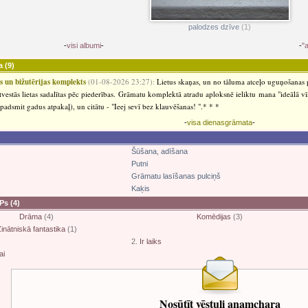
palodzes dzīve
(1)
-
visi albumi
-
-
"
a
(9)
is un bižutērijas komplekts
(01-08-2026 23:27):
Lietus skaņas, un no tāluma atceļo uguņošanas p
tvestās lietas sadalītas pēc piederības. Grāmatu komplektā atradu aploksnē ieliktu mana "ideālā v
adsmit gadus atpakaļ), un citātu - "Ieej sevī bez klauvēšanas! ".* * *
-
visa dienasgrāmata
-
Šūšana, adīšana
Putni
Grāmatu lasīšanas pulciņš
Kaķis
OPs
(4)
Drāma
(4)
Komēdijas
(3)
inātniskā fantastika
(1)
2.
Ir laiks
ai
Nosūtīt vēstuli anamchara