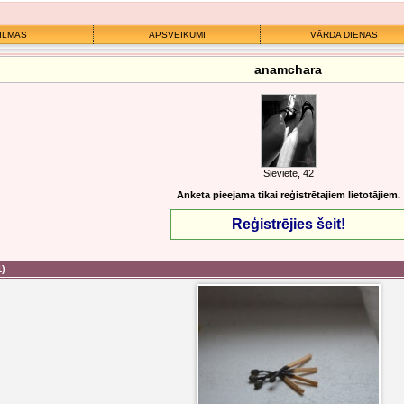
ILMAS
APSVEIKUMI
VĀRDA DIENAS
anamchara
Sieviete, 42
Anketa pieejama tikai reģistrētajiem lietotājiem.
Reģistrējies šeit!
1)