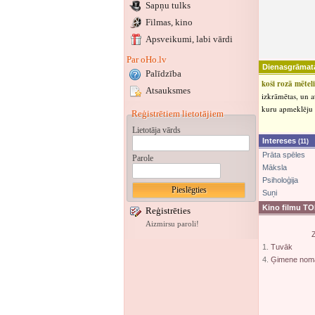
Sapņu tulks
Filmas, kino
Apsveikumi
, labi vārdi
Par oHo.lv
Dienasgrāmat
Palīdzība
koši rozā mētel
Atsauksmes
izkrāmētas, un a
kuru apmeklēju p
Reģistrētiem lietotājiem
Lietotāja vārds
Intereses
(11)
Prāta spēles
Parole
Māksla
Psiholoģija
Suņi
Kino filmu T
Reģistrēties
Aizmirsu paroli!
Z
1.
Tuvāk
4.
Ģimene nom