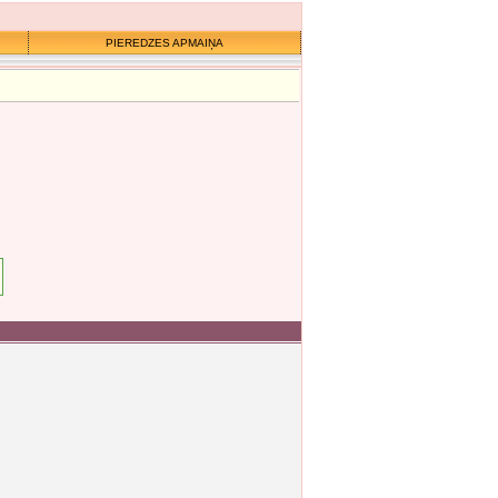
PIEREDZES APMAIŅA