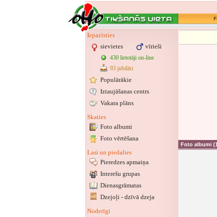
F
Iepazīsties
sievietes
vīrieši
430 lietotāji on-line
93 jubilāri
Populārākie
Iztaujāšanas centrs
Vakara plāns
Skaties
Foto albumi
Foto vērtēšana
Foto albumi
(
Lasi un piedalies
Pieredzes apmaiņa
Interešu grupas
Dienasgrāmatas
Dzejoļi - dzīvā dzeja
Noderīgi