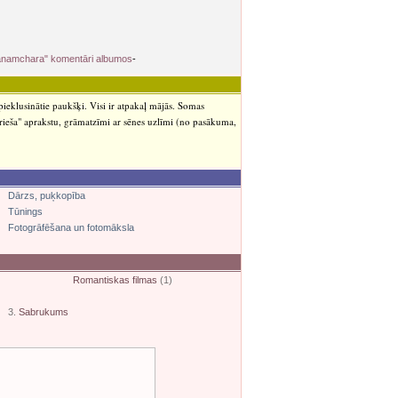
anamchara" komentāri albumos
-
ieklusinātie paukšķi. Visi ir atpakaļ mājās. Somas
īrieša" aprakstu, grāmatzīmi ar sēnes uzlīmi (no pasākuma,
Dārzs, puķkopība
Tūnings
Fotogrāfēšana un fotomāksla
Romantiskas filmas
(1)
3.
Sabrukums