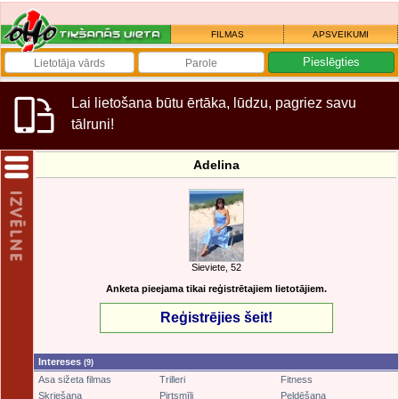
FILMAS
APSVEIKUMI
Lai lietošana būtu ērtāka, lūdzu, pagriez savu
tālruni!
Adelina
Sieviete, 52
Anketa pieejama tikai reģistrētajiem lietotājiem.
Reģistrējies šeit!
Intereses
(9)
Asa sižeta filmas
Trilleri
Fitness
Skriešana
Pirtsmīļi
Peldēšana