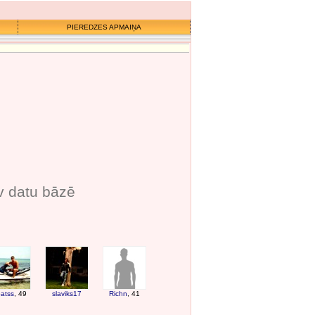
PIEREDZES APMAIŅA
v datu bāzē
atss
, 49
slaviks17
Richn
, 41