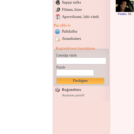
Sapņu tulks
Filmas, kino
Felder
, 51
Apsveikumi
, labi vārdi
Par oHo.lv
Palīdzība
Atsauksmes
Reģistrētiem lietotājiem
Lietotāja vārds
Parole
Reģistrēties
Aizmirsu paroli!