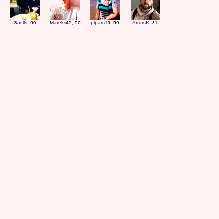
Saulis
, 60
Mareks45
, 50
pipars15
, 59
ArtursK
, 31