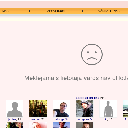
ILMAS
APSVEIKUMI
VĀRDA DIENAS
Meklējamais lietotāja vārds nav oHo.l
Lietotāji on-line
[440]
janiko
, 71
audite
, 71
vikings26
sangukuLV
jkl
, 48
Ab