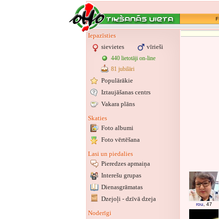
F
Iepazīsties
sievietes
vīrieši
440 lietotāji on-line
81 jubilāri
Populārākie
Iztaujāšanas centrs
Vakara plāns
Skaties
Foto albumi
Foto vērtēšana
Lasi un piedalies
Pieredzes apmaiņa
Interešu grupas
Dienasgrāmatas
Dzejoļi - dzīvā dzeja
rou
, 47
Noderīgi