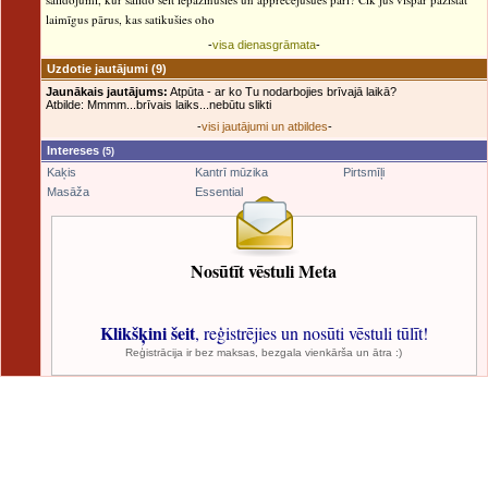
laimīgus pārus, kas satikušies oho
-
visa dienasgrāmata
-
Uzdotie jautājumi
(9)
Jaunākais jautājums:
Atpūta - ar ko Tu nodarbojies brīvajā laikā?
Atbilde: Mmmm...brīvais laiks...nebūtu slikti
-
visi jautājumi un atbildes
-
Intereses
(5)
Kaķis
Kantrī mūzika
Pirtsmīļi
Masāža
Essential
Nosūtīt vēstuli Meta
Klikšķini šeit
, reģistrējies un nosūti vēstuli tūlīt!
Reģistrācija ir bez maksas, bezgala vienkārša un ātra :)