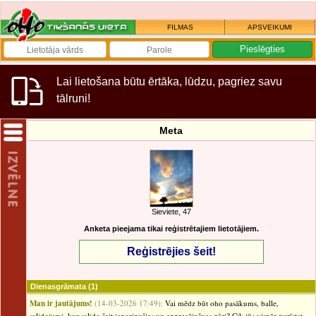
FILMAS
APSVEIKUMI
Lai lietošana būtu ērtāka, lūdzu, pagriez savu
tālruni!
Meta
Sieviete, 47
Anketa pieejama tikai reģistrētajiem lietotājiem.
Reģistrējies šeit!
Dienasgrāmata
(1)
Man ir jautājums!
(14-03-2026 17:49):
Vai mēdz būt oho pasākums, balle,
salidojumi, kur salido šeit iepazinušies un apprecējušues pāri? Cik jūs vispār pazīstat