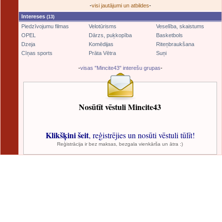
-
visi jautājumi un atbildes
-
Intereses
(13)
Piedzīvojumu filmas
Velotūrisms
Veselība, skaistums
OPEL
Dārzs, puķkopība
Basketbols
Dzeja
Komēdijas
Riteņbraukšana
Cīņas sports
Prāta Vētra
Suņi
-
visas "Mincite43" interešu grupas
-
Nosūtīt vēstuli Mincite43
Klikšķini šeit
, reģistrējies un nosūti vēstuli tūlīt!
Reģistrācija ir bez maksas, bezgala vienkārša un ātra :)