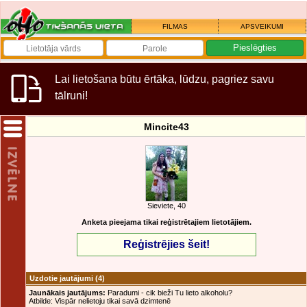
FILMAS
APSVEIKUMI
Lai lietošana būtu ērtāka, lūdzu, pagriez savu
tālruni!
Mincite43
Sieviete, 40
Anketa pieejama tikai reģistrētajiem lietotājiem.
Reģistrējies šeit!
Uzdotie jautājumi
(4)
Jaunākais jautājums:
Paradumi - cik bieži Tu lieto alkoholu?
Atbilde: Vispār nelietoju tikai savā dzimtenē