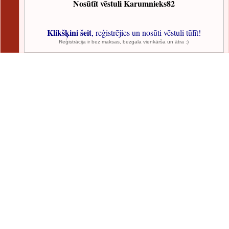
Nosūtīt vēstuli Karumnieks82
Klikšķini šeit
, reģistrējies un nosūti vēstuli tūlīt!
Reģistrācija ir bez maksas, bezgala vienkārša un ātra :)