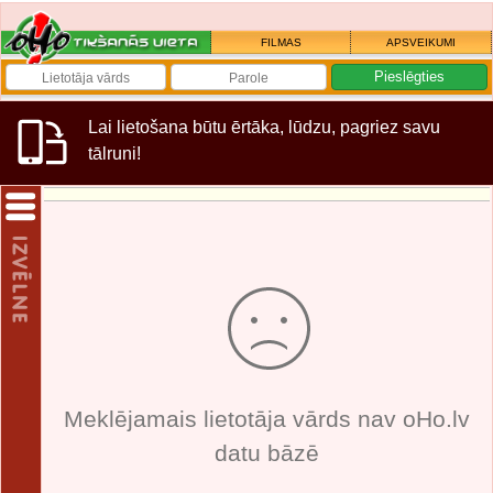
FILMAS
APSVEIKUMI
Lai lietošana būtu ērtāka, lūdzu, pagriez savu
tālruni!
Meklējamais lietotāja vārds nav oHo.lv
datu bāzē