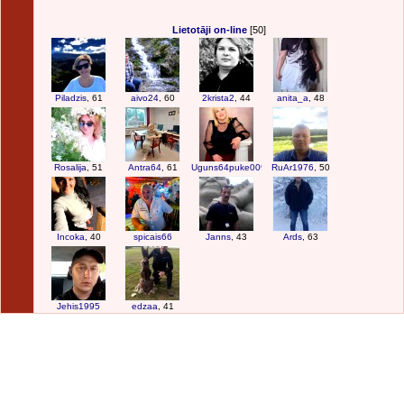
Lietotāji on-line
[50]
Piladzis
, 61
aivo24
, 60
2krista2
, 44
anita_a
, 48
Rosalija
, 51
Antra64
, 61
Uguns64puke009
RuAr1976
, 50
Incoka
, 40
spicais66
Janns
, 43
Ards
, 63
Jehis1995
edzaa
, 41