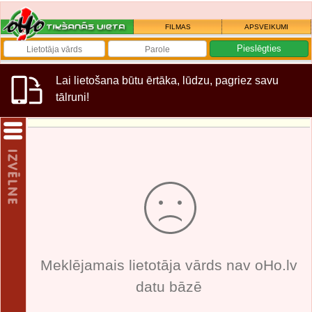
FILMAS
APSVEIKUMI
Lai lietošana būtu ērtāka, lūdzu, pagriez savu
tālruni!
Meklējamais lietotāja vārds nav oHo.lv
datu bāzē