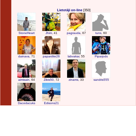
Lietotāji on-line
[350]
StoneHeart
Jhim
, 41
pagrauda
, 67
tuns
, 60
dainava
, 71
papardite26
labvakar
, 55
Piparjods
aimisain
, 64
Zibis50
, 72
zinams
, 33
sandris555
Dacedacuks
Edisons21