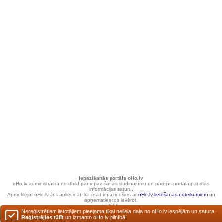
Iepazīšanās portāls oHo.lv
oHo.lv administrācija neatbild par iepazīšanās sludinājumu un pārējās portālā paustās
informācijas saturu.
Apmeklējot oHo.lv Jūs apliecināt, ka esat iepazinušies ar
oHo.lv lietošanas noteikumiem
un
apņematies tos ievērot.
© 2000.
Nereģistrētiem lietotājiem pieejama tikai neliela daļa no oHo.lv iespējām un satura.
Reģistrējies tūlīt
un izmanto oHo.lv pilnībā!