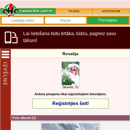
FILMAS
APSVEIKUMI
Lai lietošana būtu ērtāka, lūdzu, pagriez savu
tālruni!
Rosalija
Sieviete, 51
Anketa pieejama tikai reģistrētajiem lietotājiem.
Reģistrējies šeit!
Foto albumi
(1)