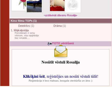
-
uzdāvināt dāvanu Rosalija
-
Kino filmu TOPs
(1)
Detektīvs
(1)
Drāma
(1)
1.
Mājkalpotāja
Porcelānam ir sena
vēsture, viņu apglabāja
bez smaida....
FOTO vērtēšanā
Nosūtīt vēstuli Rosalija
Klikšķini šeit
, reģistrējies un nosūti vēstuli tūlīt!
Reģistrācija ir bez maksas, bezgala vienkārša un ātra :)