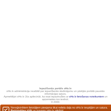
Iepazīšanās portāls oHo.lv
oHo.lv administrācija neatbild par iepazīšanās sludinājumu un pārējās portālā paustās
informācijas saturu.
Apmeklējot oHo.lv Jūs apliecināt, ka esat iepazinušies ar
oHo.lv lietošanas noteikumiem
un
apņematies tos ievērot.
© 2000.
Nereģistrētiem lietotājiem pieejama tikai neliela daļa no oHo.lv iespējām un satura.
Reģistrējies tūlīt
un izmanto oHo.lv pilnībā!