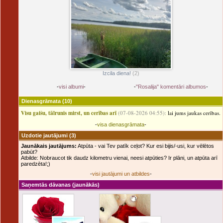
Izcila diena!
(2)
-
visi albumi
-
-
"Rosalija" komentāri albumos
-
Dienasgrāmata
(10)
Visu gaišu, tālrunis mirst, un cerības arī
(07-08-2026 04:55):
lai jums jaukas cerības.
-
visa dienasgrāmata
-
Uzdotie jautājumi
(3)
Jaunākais jautājums:
Atpūta - vai Tev patīk ceļot? Kur esi bijis/-usi, kur vēlētos
pabūt?
Atbilde: Nobraucot tik daudz kilometru vienai, neesi atpūties? Ir plāni, un atpūta arī
paredzēta!;)
-
visi jautājumi un atbildes
-
Saņemtās dāvanas
(jaunākās)