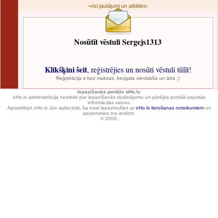
-
visi jautājumi un atbildes
-
Nosūtīt vēstuli Sergejs1313
Klikšķini šeit
, reģistrējies un nosūti vēstuli tūlīt!
Reģistrācija ir bez maksas, bezgala vienkārša un ātra :)
Iepazīšanās portāls oHo.lv
oHo.lv administrācija neatbild par iepazīšanās sludinājumu un pārējās portālā paustās
informācijas saturu.
Apmeklējot oHo.lv Jūs apliecināt, ka esat iepazinušies ar
oHo.lv lietošanas noteikumiem
un
apņematies tos ievērot.
© 2000.