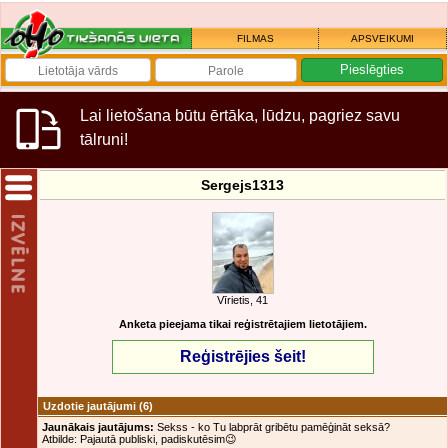
FILMAS
APSVEIKUMI
Lai lietošana būtu ērtāka, lūdzu, pagriez savu
tālruni!
Sergejs1313
Vīrietis, 41
Anketa pieejama tikai reģistrētajiem lietotājiem.
Reģistrējies šeit!
Uzdotie jautājumi
(6)
Jaunākais jautājums:
Sekss - ko Tu labprāt gribētu pamēģināt seksā?
Atbilde: Pajautā publiski, padiskutēsim😉