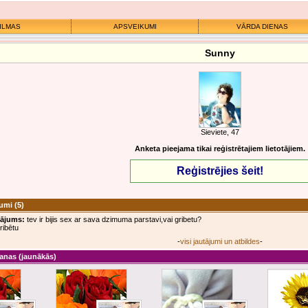
ILMAS
APSVEIKUMI
VĀRDA DIENAS
Sunny
Sieviete, 47
Anketa pieejama tikai reģistrētajiem lietotājiem.
Reģistrējies šeit!
jumi
(5)
tājums:
tev ir bijis sex ar sava dzimuma parstavi,vai gribetu?
ribētu
-
visi jautājumi un atbildes
-
anas
(jaunākās)