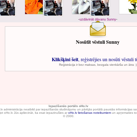
-
uzdāvināt dāvanu Sunny
-
Nosūtīt vēstuli Sunny
Klikšķini šeit
, reģistrējies un nosūti vēstuli t
Reģistrācija ir bez maksas, bezgala vienkārša un ātra :)
Iepazīšanās portāls oHo.lv
lv administrācija neatbild par iepazīšanās sludinājumu un pārējās portālā paustās informācijas sa
ot oHo.lv Jūs apliecināt, ka esat iepazinušies ar
oHo.lv lietošanas noteikumiem
un apņematies tos
© 2000.