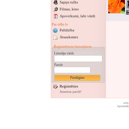
Sapņu tulks
Filmas, kino
Apsveikumi
, labi vārdi
Par oHo.lv
Palīdzība
Atsauksmes
Reģistrētiem lietotājiem
Lietotāja vārds
Parole
Reģistrēties
Aizmirsu paroli!
oHo.
Apmeklēj