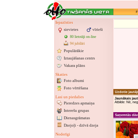
F
Iepazīsties
sievietes
vīrieši
80 lietotāji on-line
94 jubilāri
Populārākie
Iztaujāšanas centrs
Vakara plāns
Skaties
Foto albumi
Foto vērtēšana
Uzdotie jautā
Lasi un piedalies
Jaunākais jau
Atbilde: Nē, neg
Pieredzes apmaiņa
Interešu grupas
Saņemtās dāv
Dienasgrāmatas
Dzejoļi - dzīvā dzeja
Noderīgi