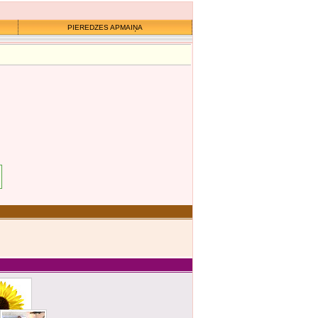
PIEREDZES APMAIŅA