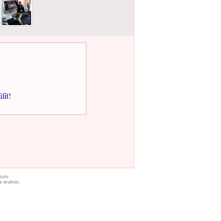
ūlīt!
turu.
 ievērot.