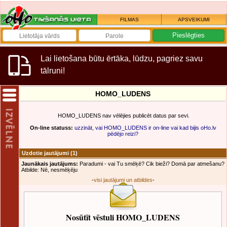
FILMAS
APSVEIKUMI
Lai lietošana būtu ērtāka, lūdzu, pagriez savu
tālruni!
HOMO_LUDENS
HOMO_LUDENS nav vēlējies publicēt datus par sevi.
On-line statuss:
uzzināt, vai HOMO_LUDENS ir on-line vai kad bijis oHo.lv
pēdējo reizi?
Uzdotie jautājumi
(1)
Jaunākais jautājums:
Paradumi - vai Tu smēķē? Cik bieži? Domā par atmešanu?
Atbilde: Nē, nesmēķēju
-
visi jautājumi un atbildes
-
Nosūtīt vēstuli HOMO_LUDENS