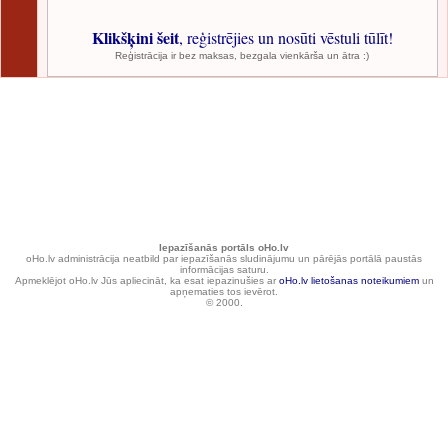
Klikšķini šeit
, reģistrējies un nosūti vēstuli tūlīt!
Reģistrācija ir bez maksas, bezgala vienkārša un ātra :)
Iepazīšanās portāls oHo.lv
oHo.lv administrācija neatbild par iepazīšanās sludinājumu un pārējās portālā paustās
informācijas saturu.
Apmeklējot oHo.lv Jūs apliecināt, ka esat iepazinušies ar
oHo.lv lietošanas noteikumiem
un
apņematies tos ievērot.
© 2000.