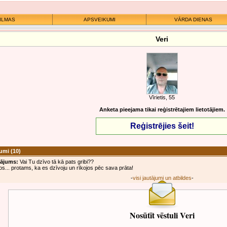
ILMAS
APSVEIKUMI
VĀRDA DIENAS
Veri
Vīrietis, 55
Anketa pieejama tikai reģistrētajiem lietotājiem.
Reģistrējies šeit!
jumi
(10)
tājums:
Vai Tu dzīvo tā kā pats gribi??
os... protams, ka es dzīvoju un rīkojos pēc sava prāta!
-
visi jautājumi un atbildes
-
Nosūtīt vēstuli Veri