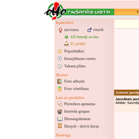
F
Iepazīsties
sievietes
vīrieši
420 lietotāji on-line
81 jubilāri
Populārākie
Iztaujāšanas centrs
Vakara plāns
Skaties
Foto albumi
Foto vērtēšana
Uzdotie jautā
Lasi un piedalies
Jaunākais jau
Atbilde: Sasmēj
Pieredzes apmaiņa
Interešu grupas
Dienasgrāmatas
Dzejoļi - dzīvā dzeja
Noderīgi