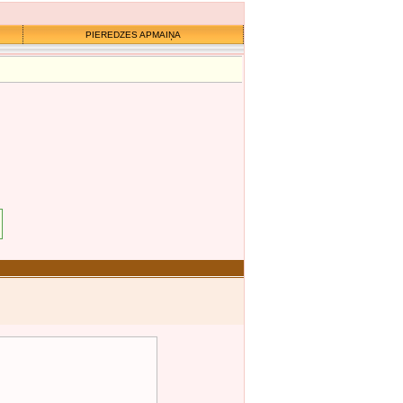
PIEREDZES APMAIŅA