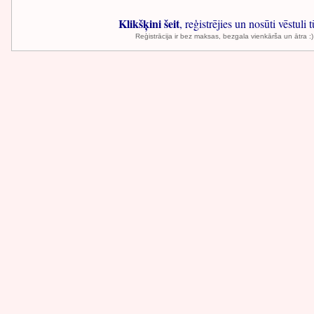
Klikšķini šeit
, reģistrējies un nosūti vēstuli t
Reģistrācija ir bez maksas, bezgala vienkārša un ātra :)