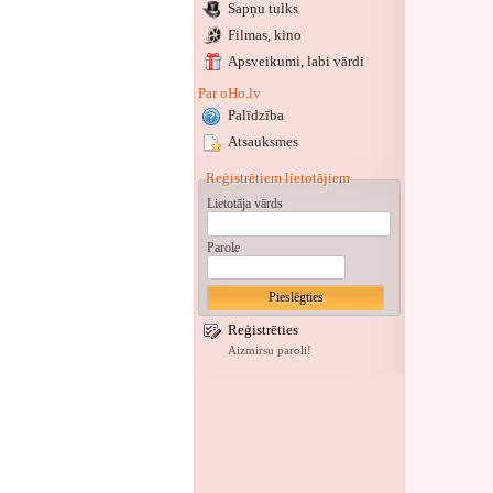
Sapņu tulks
Filmas, kino
Apsveikumi
, labi vārdi
Par oHo.lv
Palīdzība
Atsauksmes
Reģistrētiem lietotājiem
Lietotāja vārds
Parole
Reģistrēties
Aizmirsu paroli!