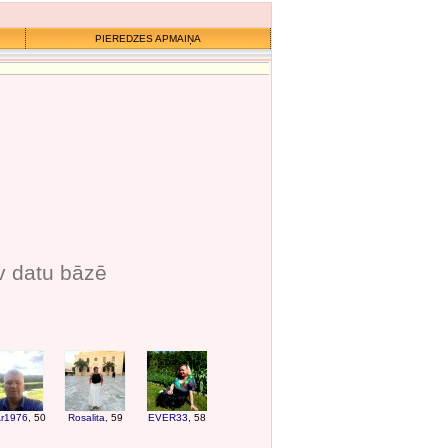
PIEREDZES APMAIŅA
v datu bāzē
r1976
, 50
Rosalita
, 59
EVER33
, 58