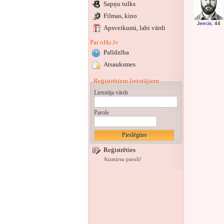
Sapņu tulks
Filmas, kino
Jeecis
, 44
Apsveikumi
, labi vārdi
Par oHo.lv
Palīdzība
Atsauksmes
Reģistrētiem lietotājiem
Lietotāja vārds
Parole
Reģistrēties
Aizmirsu paroli!