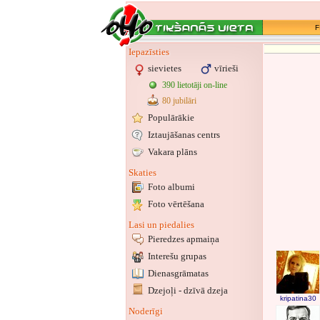
F
Iepazīsties
sievietes
vīrieši
390 lietotāji on-line
80 jubilāri
Populārākie
Iztaujāšanas centrs
Vakara plāns
Skaties
Foto albumi
Foto vērtēšana
Lasi un piedalies
Pieredzes apmaiņa
Interešu grupas
Dienasgrāmatas
Dzejoļi - dzīvā dzeja
kripatina30
Noderīgi