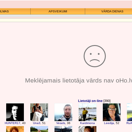
ILMAS
APSVEIKUMI
VĀRDA DIENAS
Meklējamais lietotāja vārds nav oHo.l
Lietotāji on-line
[390]
HUNTER17
, 40
Una3
, 51
Vesels
, 36
Kardimona
Leedija
, 52
RuA