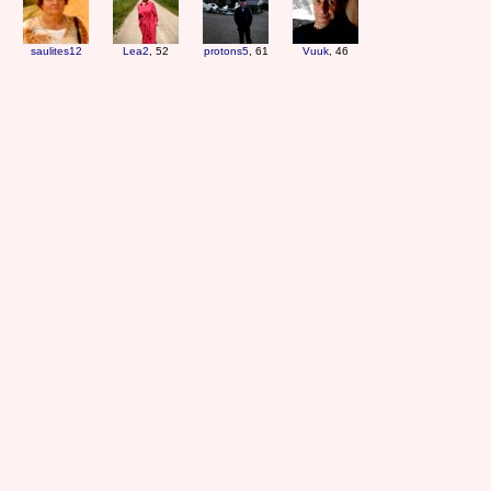
saulites12
Lea2
, 52
protons5
, 61
Vuuk
, 46