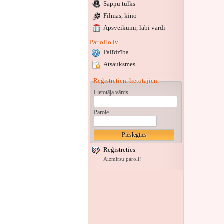
Sapņu tulks
Filmas, kino
Apsveikumi
, labi vārdi
Par oHo.lv
Palīdzība
Atsauksmes
Reģistrētiem lietotājiem
Lietotāja vārds
Parole
Reģistrēties
Aizmirsu paroli!