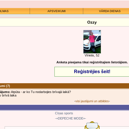
ILMAS
APSVEIKUMI
VĀRDA DIENAS
Ozzy
Vīrietis, 52
Anketa pieejama tikai reģistrētajiem lietotājiem.
Reģistrējies šeit!
jumi
(7)
tājums:
Atpūta - ar ko Tu nodarbojies brīvajā laikā?
 brīvā laika
-
visi jautājumi un atbildes
-
Cīņas sports
-=DEPECHE MODE=-