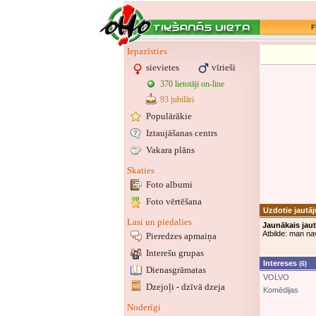
F
Iepazīsties
sievietes
vīrieši
370 lietotāji on-line
93 jubilāri
Populārākie
Iztaujāšanas centrs
Vakara plāns
Skaties
Foto albumi
Foto vērtēšana
Uzdotie jautā
Lasi un piedalies
Jaunākais jau
Atbilde: man nav
Pieredzes apmaiņa
Interešu grupas
Intereses
(6)
Dienasgrāmatas
VOLVO
Dzejoļi - dzīvā dzeja
Komēdijas
Noderīgi