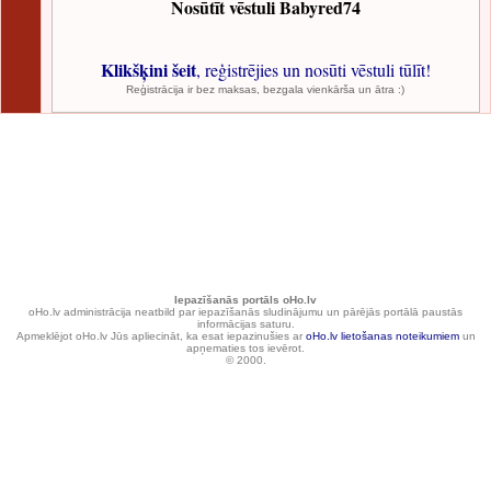
Nosūtīt vēstuli Babyred74
Klikšķini šeit
, reģistrējies un nosūti vēstuli tūlīt!
Reģistrācija ir bez maksas, bezgala vienkārša un ātra :)
Iepazīšanās portāls oHo.lv
oHo.lv administrācija neatbild par iepazīšanās sludinājumu un pārējās portālā paustās
informācijas saturu.
Apmeklējot oHo.lv Jūs apliecināt, ka esat iepazinušies ar
oHo.lv lietošanas noteikumiem
un
apņematies tos ievērot.
© 2000.