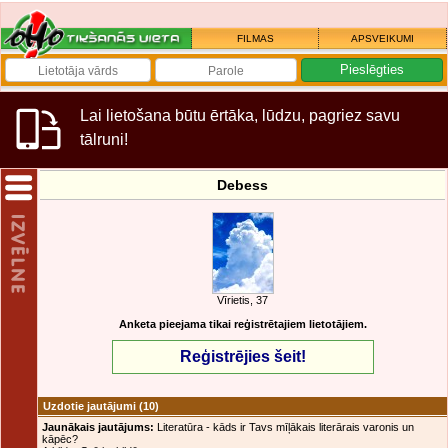
FILMAS
APSVEIKUMI
Lai lietošana būtu ērtāka, lūdzu, pagriez savu
tālruni!
Debess
Vīrietis, 37
Anketa pieejama tikai reģistrētajiem lietotājiem.
Reģistrējies šeit!
Uzdotie jautājumi
(10)
Jaunākais jautājums:
Literatūra - kāds ir Tavs mīļākais literārais varonis un
kāpēc?