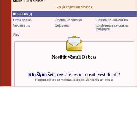
Atbilde: Grūti atbildēt...
-
visi jautājumi un atbildes
-
Intereses
(7)
Prāta spēles
Zinātne un tehnika
Politika un sabiedrība
Velotūrisms
Ceļošana
Ekstremālā ceļošana,
pārgājieni
Alus
Nosūtīt vēstuli Debess
Klikšķini šeit
, reģistrējies un nosūti vēstuli tūlīt!
Reģistrācija ir bez maksas, bezgala vienkārša un ātra :)