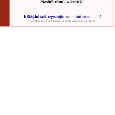
Nosūtīt vēstuli Alksnis70
Klikšķini šeit
, reģistrējies un nosūti vēstuli tūlīt!
Reģistrācija ir bez maksas, bezgala vienkārša un ātra :)