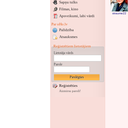
Sapņu tulks
Filmas, kino
straume22
Apsveikumi
, labi vārdi
Par oHo.lv
Palīdzība
Atsauksmes
Reģistrētiem lietotājiem
Lietotāja vārds
Parole
Reģistrēties
Aizmirsu paroli!