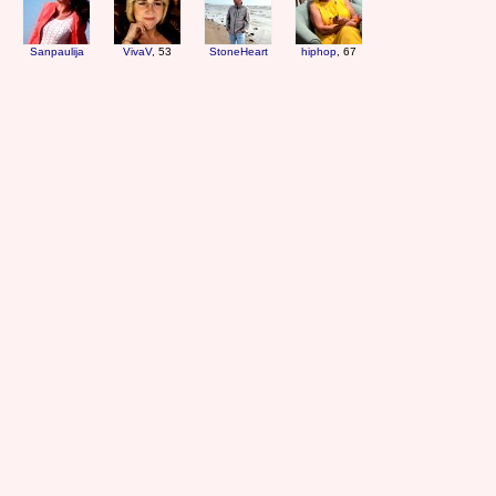
Sanpaulija
VivaV
, 53
StoneHeart
hiphop
, 67