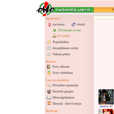
F
Iepazīsties
sievietes
vīrieši
250 lietotāji on-line
81 jubilāri
Populārākie
Iztaujāšanas centrs
Vakara plāns
Skaties
Foto albumi
Foto vērtēšana
Lasi un piedalies
Pieredzes apmaiņa
Interešu grupas
Dienasgrāmatas
Dzejoļi - dzīvā dzeja
ziteens
, 47
Noderīgi