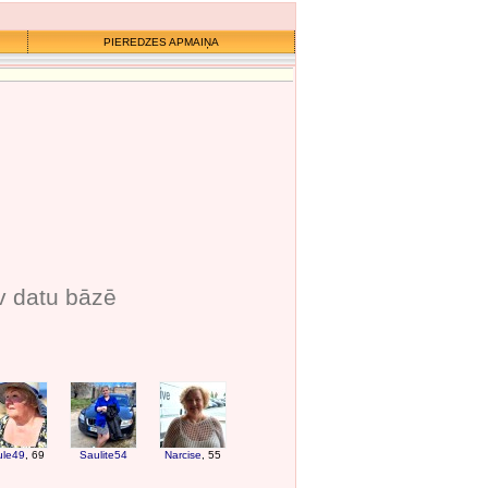
PIEREDZES APMAIŅA
v datu bāzē
ule49
, 69
Saulite54
Narcise
, 55