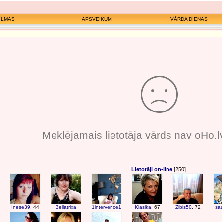
ILMAS
APSVEIKUMI
VĀRDA DIENAS
Meklējamais lietotāja vārds nav oHo.l
Lietotāji on-line
[250]
Inese39
, 44
Bellatrixa
1intervence1
Klasika
, 67
Zibis50
, 72
sa